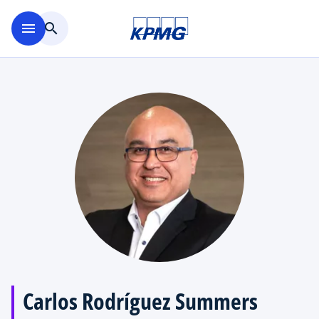
Saltar al contenido principal
menu
search
Carlos Rodríguez Summers