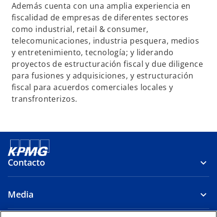
p
Además cuenta con una amplia experiencia en
e
fiscalidad de empresas de diferentes sectores
s
como industrial, retail & consumer,
t
telecomunicaciones, industria pesquera, medios
a
y entretenimiento, tecnología; y liderando
ñ
proyectos de estructuración fiscal y due diligence
a
para fusiones y adquisiciones, y estructuración
n
fiscal para acuerdos comerciales locales y
u
transfronterizos.
e
v
a
Contacto
Media