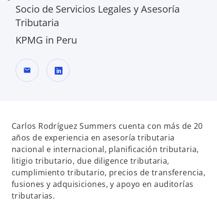
Socio de Servicios Legales y Asesoría
Tributaria
KPMG in Peru
mail
s
e
a
b
Carlos Rodríguez Summers cuenta con más de 20
r
años de experiencia en asesoría tributaria
e
nacional e internacional, planificación tributaria,
e
litigio tributario, due diligence tributaria,
n
cumplimiento tributario, precios de transferencia,
u
fusiones y adquisiciones, y apoyo en auditorías
n
tributarias.
a