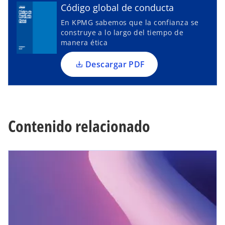
Código global de conducta
n
u
En KPMG sabemos que la confianza se
construye a lo largo del tiempo de
n
manera ética
a
p
Descargar PDF
e
s
t
a
ñ
Contenido relacionado
a
n
u
e
v
a