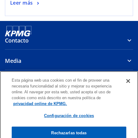
Leer más
Contacto
Media
Compañía
Esta página web usa cookies con el fin de proveer una
necesaria funcionalidad al sitio y mejorar su experiencia
online. Al navegar por esta web, usted acepta el uso de
s
s
s
s
s
cookies como está descrito en nuestra política de
e
e
e
e
e
privacidad online de KPMG.
Legal
a
Privacy
Accesibilidad
a
a
Glosario
a
a
b
b
b
b
b
Configuración de cookies
© 2026 Emmerich, Córdova y Asociados S. Civil de R. L., sociedad civil
r
r
r
r
r
de responsabilidad limitada peruana y firma miembro de la
e
e
e
e
e
organización global KPMG de firmas miembro independientes
Rechazarlas todas
afiliadas a KPMG International Limited, una compañía privada inglesa
e
e
e
e
e