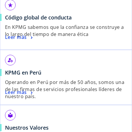
star_rate
Código global de conducta
En KPMG sabemos que la confianza se construye a
lo largo del tiempo de manera ética
Leer más
manage_accounts
KPMG en Perú
Operando en Perú por más de 50 años, somos una
de las firmas de servicios profesionales líderes de
Leer más
nuestro país.
local_library
Nuestros Valores