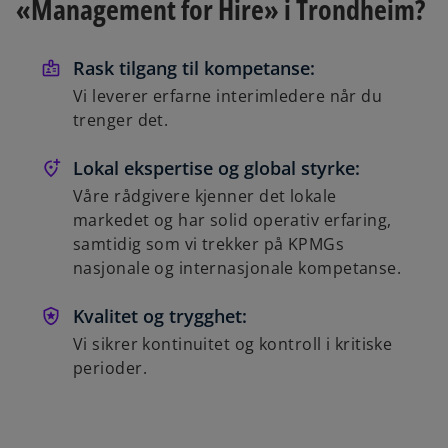
s
«Management for Hire» i Trondheim?
i
n
Rask tilgang til kompetanse:
a
Vi leverer erfarne interimledere når du
n
trenger det.
e
w
Lokal ekspertise og global styrke:
t
a
Våre rådgivere kjenner det lokale
b
markedet og har solid operativ erfaring,
samtidig som vi trekker på KPMGs
nasjonale og internasjonale kompetanse.
Kvalitet og trygghet:
Vi sikrer kontinuitet og kontroll i kritiske
perioder.