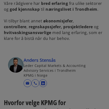
Våre rådgivere har
bred erfaring
fra ulike sektorer
og
god kjennskap
til
næringslivet i Trondheim
.
Vi tilbyr blant annet
økonomisjefer
,
controllere
,
regnskapssjefer,
prosjektledere
og
hvitvaskingsansvarlige
med lang erfaring, som er
klare for å bistå når du har behov.
Anders Stensås
Leder Capital Markets & Accounting
Advisory Services i Trondheim
KPMG i Norge
mail
call
o
p
e
Hvorfor velge KPMG for
n