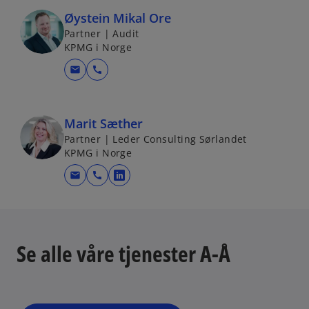
e
Øystein Mikal Ore
n
Partner | Audit
s
KPMG i Norge
i
n
mail
call
a
n
e
Marit Sæther
w
Partner | Leder Consulting Sørlandet
t
KPMG i Norge
a
mail
call
o
b
p
e
n
Se alle våre tjenester A-Å
s
i
n
a