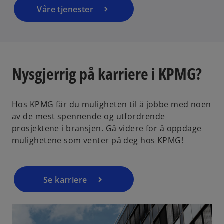
n
Våre tjenester
e
w
t
a
b
Nysgjerrig på karriere i KPMG?
Hos KPMG får du muligheten til å jobbe med noen
av de mest spennende og utfordrende
prosjektene i bransjen. Gå videre for å oppdage
mulighetene som venter på deg hos KPMG!
Se karriere