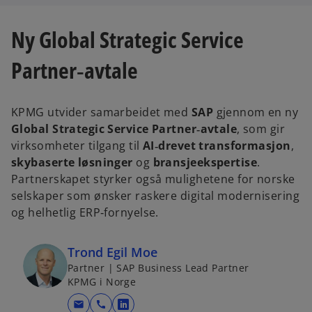
i
i
n
n
a
a
n
n
Ny Global Strategic Service
e
e
w
w
t
t
Partner‑avtale
a
a
b
b
KPMG utvider samarbeidet med
SAP
gjennom en ny
Global Strategic Service Partner‑avtale
, som gir
virksomheter tilgang til
AI‑drevet transformasjon
,
skybaserte løsninger
og
bransjeekspertise
.
Partnerskapet styrker også mulighetene for norske
selskaper som ønsker raskere digital modernisering
og helhetlig ERP‑fornyelse.
Trond Egil Moe
Partner | SAP Business Lead Partner
KPMG i Norge
mail
call
o