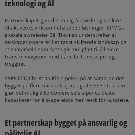
teknologi og AI
a
Partnerskapet gjør det mulig å utvikle og skalere
AI‑aktiverte, virksomhetsledede løsninger. KPMGs
globale styreleder Bill Thomas understreker at
y
selskaper opererer i et raskt skiftende landskap og
at samarbeid som dette gir mulighet til å levere
transformasjoner med både fart, presisjon og
trygghet.
V
SAPs CEO Christian Klein peker på at samarbeidet
bygger på flere tiårs relasjon, og at GSSP-statusen
gjør det mulig å kombinere selskapenes beste
i
kapasiteter for å skape enda mer verdi for kundene.
Et partnerskap bygget på ansvarlig og
d
pålitelig AI