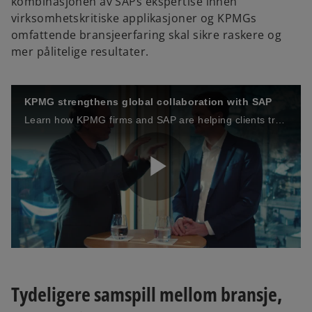
kombinasjonen av SAPs ekspertise innen
virksomhetskritiske applikasjoner og KPMGs
omfattende bransjeerfaring skal sikre raskere og
mer pålitelige resultater.
KPMG strengthens global collaboration with SAP
Learn how KPMG firms and SAP are helping clients transform with confidence.
P
l
Tydeligere samspill mellom bransje,