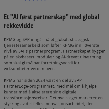
p
e
Et "AI først partnerskap" med global
n
s
rekkevidde
i
n
KPMG og SAP inngår nå et globalt strategisk
a
tjenestesamarbeid som løfter KPMG inn i øverste
n
nivå av SAPs partnerprogram. Partnerskapet bygger
e
på en skybasert, modulær og AI‑drevet tilnærming
w
som skal gi målbar forretningsverdi for
t
virksomheter verden over.
a
b
KPMG har siden 2024 vært en del av SAP
PartnerEdge-programmet, med mål om å hjelpe
kunder med å akselerere sine digitale
transformasjonsreiser. Det nye steget markerer en
styrking av det felles innovasjonsarbeidet, der