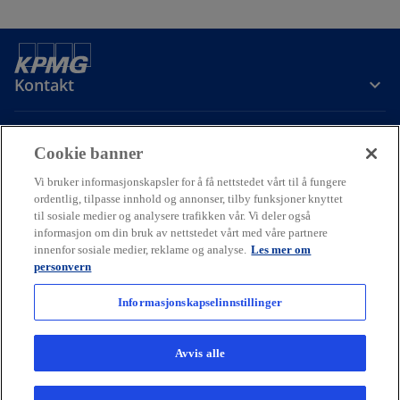
Kontakt
Om oss
Cookie banner
Vi bruker informasjonskapsler for å få nettstedet vårt til å fungere
Karriere
ordentlig, tilpasse innhold og annonser, tilby funksjoner knyttet
til sosiale medier og analysere trafikken vår. Vi deler også
informasjon om din bruk av nettstedet vårt med våre partnere
o
o
o
innenfor sosiale medier, reklame og analyse.
Les mer om
p
p
p
personvern
Cookie policy
Hjelp
Juridisk
Ordliste
e
Personvern
e
e
Tilgjengelighet
n
n
n
Informasjonskapselinnstillinger
© 2026 KPMG AS and KPMG Law Advokatfirma AS, Norwegian limited
s
s
s
liability companies and a member firm of the KPMG global
i
i
i
organization of independent member firms affiliated with KPMG
Avvis alle
International Limited, a private English company limited by
n
n
n
guarantee. All rights reserved.
a
a
a
For more detail about the structure of the KPMG global organization