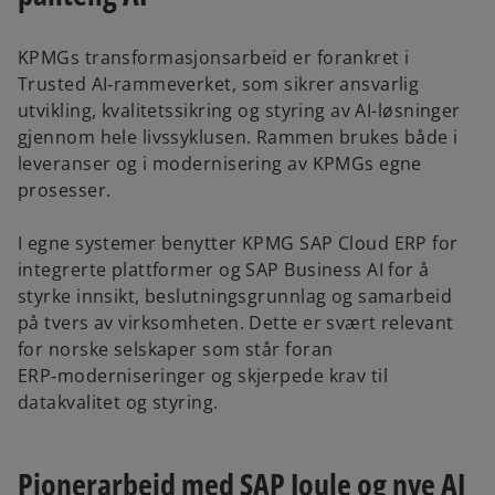
KPMGs transformasjonsarbeid er forankret i
e
Trusted AI‑rammeverket, som sikrer ansvarlig
utvikling, kvalitetssikring og styring av AI-løsninger
gjennom hele livssyklusen. Rammen brukes både i
leveranser og i modernisering av KPMGs egne
o
prosesser.
I egne systemer benytter KPMG SAP Cloud ERP for
integrerte plattformer og SAP Business AI for å
styrke innsikt, beslutningsgrunnlag og samarbeid
på tvers av virksomheten. Dette er svært relevant
for norske selskaper som står foran
ERP‑moderniseringer og skjerpede krav til
datakvalitet og styring.
Pionerarbeid med SAP Joule og nye AI