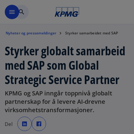
Skip to navigation
menu
search
Nyheter og pressemeldinger
Styrker samarbeidet med SAP
Styrker globalt samarbeid
med SAP som Global
Strategic Service Partner
KPMG og SAP inngår toppnivå globalt
partnerskap for å levere AI-drevne
virksomhetstransformasjoner.
o
o
p
p
Del
e
e
n
n
s
s