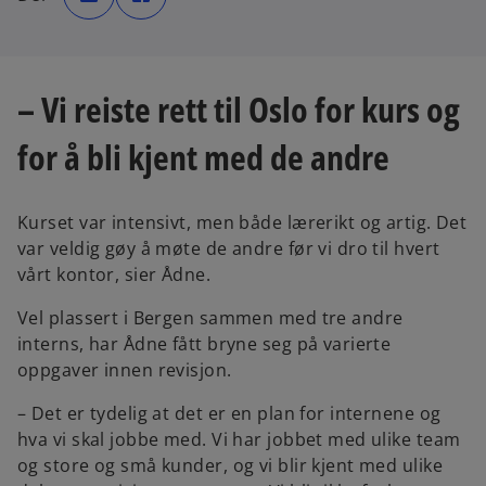
n
n
s
s
i
i
n
n
a
a
n
n
e
e
– Vi reiste rett til Oslo for kurs og
w
w
t
t
a
a
b
b
for å bli kjent med de andre
Kurset var intensivt, men både lærerikt og artig. Det
var veldig gøy å møte de andre før vi dro til hvert
vårt kontor, sier Ådne.
Vel plassert i Bergen sammen med tre andre
interns, har Ådne fått bryne seg på varierte
oppgaver innen revisjon.
– Det er tydelig at det er en plan for internene og
hva vi skal jobbe med. Vi har jobbet med ulike team
og store og små kunder, og vi blir kjent med ulike