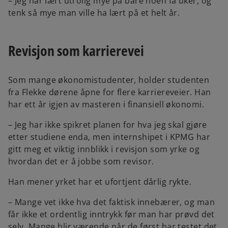
– Jeg har lært utrolig mye på bare noen få uker, og
tenk så mye man ville ha lært på et helt år.
Revisjon som karrierevei
Som mange økonomistudenter, holder studenten
fra Flekke dørene åpne for flere karriereveier. Han
har ett år igjen av masteren i finansiell økonomi.
– Jeg har ikke spikret planen for hva jeg skal gjøre
etter studiene enda, men internshipet i KPMG har
gitt meg et viktig innblikk i revisjon som yrke og
hvordan det er å jobbe som revisor.
Han mener yrket har et ufortjent dårlig rykte.
– Mange vet ikke hva det faktisk innebærer, og man
får ikke et ordentlig inntrykk før man har prøvd det
selv. Mange blir værende når de først har testet det