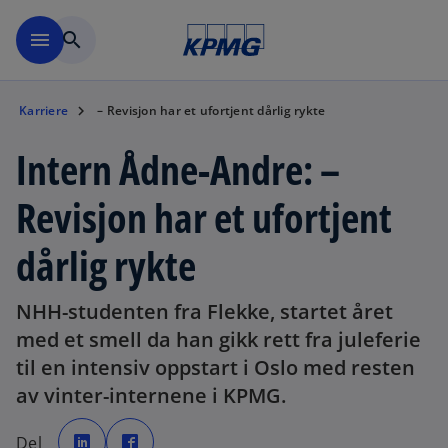
Skip to navigation
menu
search
Karriere
– Revisjon har et ufortjent dårlig rykte
Intern Ådne-Andre: –
Revisjon har et ufortjent
dårlig rykte
NHH-studenten fra Flekke, startet året
med et smell da han gikk rett fra juleferie
til en intensiv oppstart i Oslo med resten
av vinter-internene i KPMG.
o
o
p
p
Del
e
e