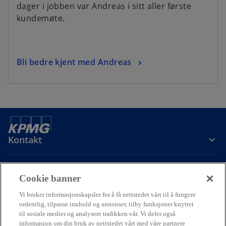
dager i jobben var Andreas i sitt aller første
kundemøte.
Bli bedre kjent med Andreas
Kontakt
Om oss
Cookie banner
Vi bruker informasjonskapsler for å få nettstedet vårt til å fungere
Karriere
ordentlig, tilpasse innhold og annonser, tilby funksjoner knyttet
til sosiale medier og analysere trafikken vår. Vi deler også
informasjon om din bruk av nettstedet vårt med våre partnere