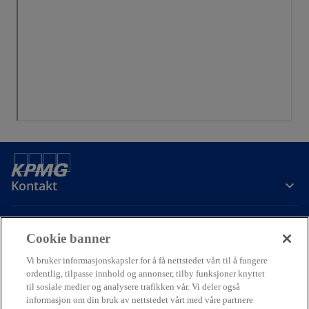
Kontakt
Om oss
Cookie banner
Vi bruker informasjonskapsler for å få nettstedet vårt til å fungere
Karriere
ordentlig, tilpasse innhold og annonser, tilby funksjoner knyttet
til sosiale medier og analysere trafikken vår. Vi deler også
informasjon om din bruk av nettstedet vårt med våre partnere
o
o
o