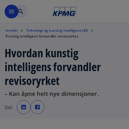
Skip to navigation
menu
search
Innsikt
Teknologi og kunstig intelligens (AI)
Kunstig intelligens forvandler revisoryrket
Hvordan kunstig
intelligens forvandler
revisoryrket
– Kan åpne helt nye dimensjoner.
o
o
p
p
Del
e
e
n
n
s
s
i
i
n
n
a
a