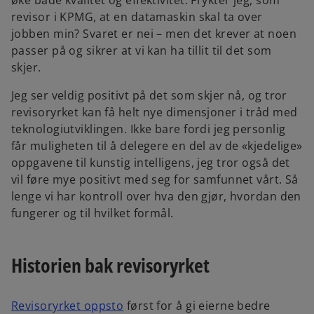
øke både kvalitet og effektivitet. Frykter jeg, som
n
revisor i KPMG, at en datamaskin skal ta over
s
jobben min? Svaret er nei – men det krever at noen
i
passer på og sikrer at vi kan ha tillit til det som
n
skjer.
a
n
Jeg ser veldig positivt på det som skjer nå, og tror
e
revisoryrket kan få helt nye dimensjoner i tråd med
w
teknologiutviklingen. Ikke bare fordi jeg personlig
t
får muligheten til å delegere en del av de «kjedelige»
a
oppgavene til kunstig intelligens, jeg tror også det
b
vil føre mye positivt med seg for samfunnet vårt. Så
lenge vi har kontroll over hva den gjør, hvordan den
fungerer og til hvilket formål.
Historien bak revisoryrket
Revisoryrket oppsto
først for å gi eierne bedre