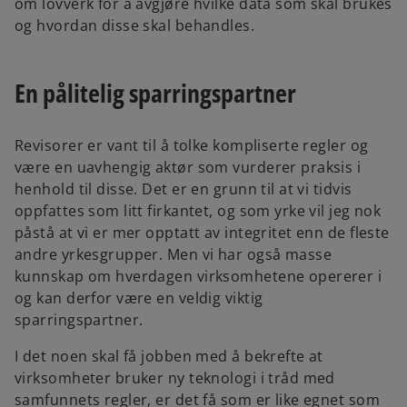
om lovverk for å avgjøre hvilke data som skal brukes
og hvordan disse skal behandles.
En pålitelig sparringspartner
Revisorer er vant til å tolke kompliserte regler og
være en uavhengig aktør som vurderer praksis i
henhold til disse. Det er en grunn til at vi tidvis
oppfattes som litt firkantet, og som yrke vil jeg nok
påstå at vi er mer opptatt av integritet enn de fleste
andre yrkesgrupper. Men vi har også masse
kunnskap om hverdagen virksomhetene opererer i
og kan derfor være en veldig viktig
sparringspartner.
I det noen skal få jobben med å bekrefte at
virksomheter bruker ny teknologi i tråd med
samfunnets regler, er det få som er like egnet som