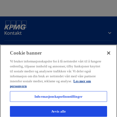
Kontakt
Om oss
Cookie banner
Vi bruker informasjonskapsler for å få nettstedet vårt til å fungere
Karriere
ordentlig, tilpasse innhold og annonser, tilby funksjoner knyttet
til sosiale medier og analysere trafikken vår. Vi deler også
informasjon om din bruk av nettstedet vårt med våre partnere
o
o
o
innenfor sosiale medier, reklame og analyse.
Les mer om
p
p
p
personvern
Cookie policy
Hjelp
Juridisk
Ordliste
e
Personvern
e
e
Tilgjengelighet
n
n
n
Informasjonskapselinnstillinger
© 2026 KPMG AS and KPMG Law Advokatfirma AS, Norwegian limited
s
s
s
liability companies and a member firm of the KPMG global
i
i
i
organization of independent member firms affiliated with KPMG
Avvis alle
International Limited, a private English company limited by
n
n
n