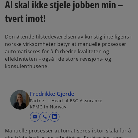
n
n
AI skal ikke stjele jobben min –
e
e
w
w
t
t
tvert imot!
a
a
b
b
Den økende tilstedeværelsen av kunstig intelligens i
norske virksomheter betyr at manuelle prosesser
automatiseres for å forbedre kvaliteten og
effektiviteten – også i de store revisjons- og
konsulenthusene.
Fredrikke Gjerde
Partner | Head of ESG Assurance
KPMG in Norway
mail
call
o
p
Manuelle prosesser automatiseres i stor skala for å
e