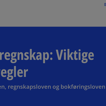
Skip to navigation
art
regnskap: Viktige
regler
ven, regnskapsloven og bokføringsloven