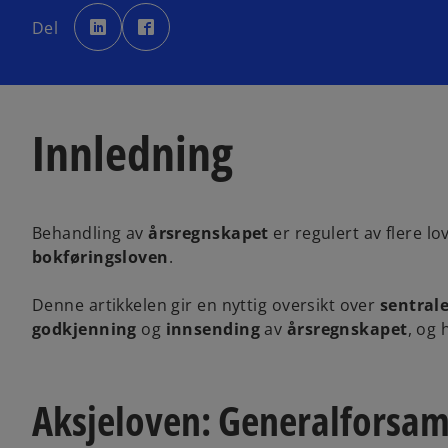
o
o
p
p
Del
e
e
n
n
s
s
i
i
n
n
a
a
n
n
e
e
w
w
Innledning
t
t
a
a
b
b
Behandling av
årsregnskapet
er regulert av flere lo
bokføringsloven
.
Denne artikkelen gir en nyttig oversikt over
sentrale
godkjenning
og
innsending
av
årsregnskapet
, og
Aksjeloven: Generalforsaml