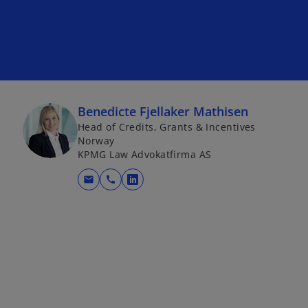
Benedicte Fjellaker Mathisen
Head of Credits, Grants & Incentives
Norway
KPMG Law Advokatfirma AS
mail
call
o
p
e
n
s
i
n
a