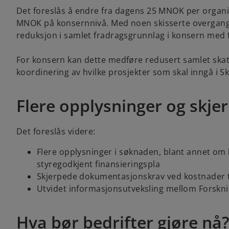
Det foreslås å endre fra dagens 25 MNOK per organ
MNOK på konsernnivå. Med noen skisserte overgangs
reduksjon i samlet fradragsgrunnlag i konsern med f
For konsern kan dette medføre redusert samlet skatt
koordinering av hvilke prosjekter som skal inngå i
Flere opplysninger og skjer
Det foreslås videre:
Flere opplysninger i søknaden, blant annet o
styregodkjent finansieringspla
Skjerpede dokumentasjonskrav ved kostnader 
Utvidet informasjonsutveksling mellom Forskni
Hva bør bedrifter gjøre nå