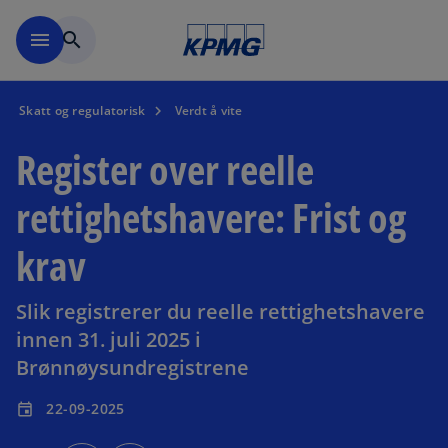
Skip to navigation
menu
search
Skatt og regulatorisk
Verdt å vite
Register over reelle
rettighetshavere: Frist og
krav
Slik registrerer du reelle rettighetshavere
innen 31. juli 2025 i
Brønnøysundregistrene
22-09-2025
event
o
o