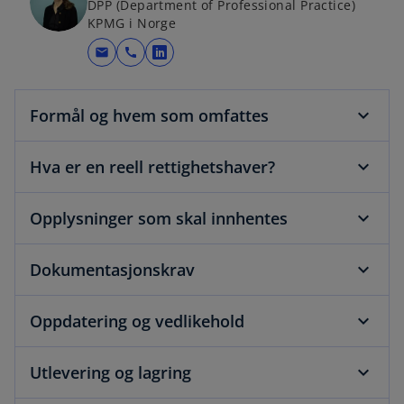
DPP (Department of Professional Practice)
KPMG i Norge
mail
call
o
p
e
Formål og hvem som omfattes
n
s
Hva er en reell rettighetshaver?
i
n
a
Opplysninger som skal innhentes
n
e
Dokumentasjonskrav
w
t
Oppdatering og vedlikehold
a
b
Utlevering og lagring