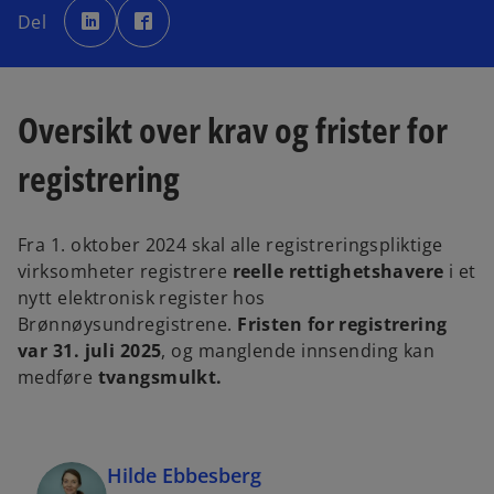
p
p
Del
e
e
n
n
s
s
i
i
n
n
a
a
n
n
Oversikt over krav og frister for
e
e
w
w
t
t
a
a
registrering
b
b
Fra 1. oktober 2024 skal alle registreringspliktige
virksomheter registrere
reelle rettighetshavere
i et
nytt elektronisk register hos
Brønnøysundregistrene.
Fristen for registrering
var 31. juli 2025
, og manglende innsending kan
medføre
tvangsmulkt.
Hilde Ebbesberg