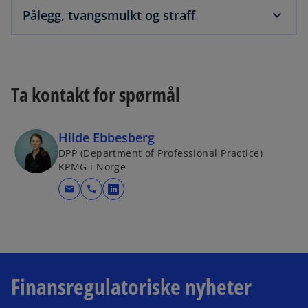
Pålegg, tvangsmulkt og straff
Ta kontakt for spørmål
Hilde Ebbesberg
DPP (Department of Professional Practice)
KPMG i Norge
mail
call
o
p
e
n
s
i
Finansregulatoriske nyheter
n