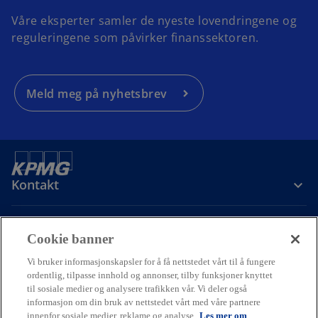
a
Våre eksperter samler de nyeste lovendringene og
n
reguleringene som påvirker finanssektoren.
e
w
t
a
Meld meg på nyhetsbrev
b
Kontakt
Om oss
Cookie banner
Vi bruker informasjonskapsler for å få nettstedet vårt til å fungere
ordentlig, tilpasse innhold og annonser, tilby funksjoner knyttet
Karriere
til sosiale medier og analysere trafikken vår. Vi deler også
informasjon om din bruk av nettstedet vårt med våre partnere
o
o
o
innenfor sosiale medier, reklame og analyse.
Les mer om