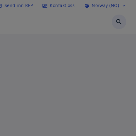
Send inn RFP
Kontakt oss
Norway (NO)
icle
contact_mail
language
expand_more
search