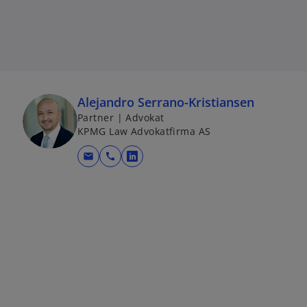
Alejandro Serrano-Kristiansen
Partner | Advokat
KPMG Law Advokatfirma AS
mail
call
o
p
e
n
s
i
n
a
n