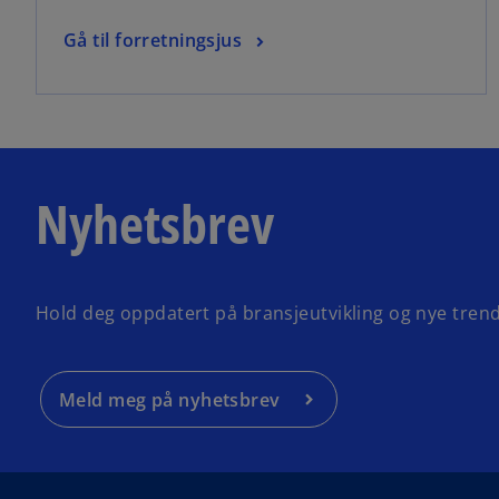
Gå til forretningsjus
Nyhetsbrev
Hold deg oppdatert på bransjeutvikling og nye trende
Meld meg på nyhetsbrev