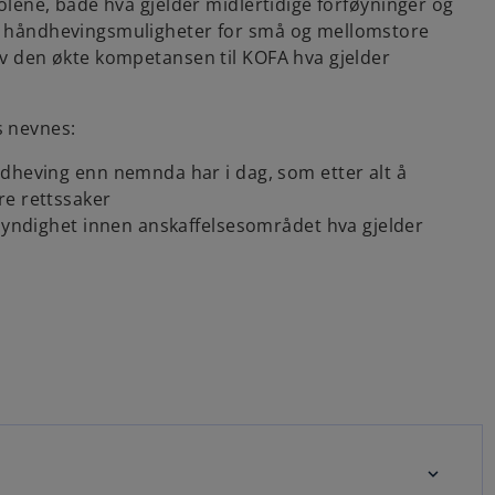
tolene, både hva gjelder midlertidige forføyninger og
re håndhevingsmuligheter for små og mellomstore
 av den økte kompetansen til KOFA hva gjelder
s nevnes:
ndheving enn nemnda har i dag, som etter alt å
re rettssaker
smyndighet innen anskaffelsesområdet hva gjelder