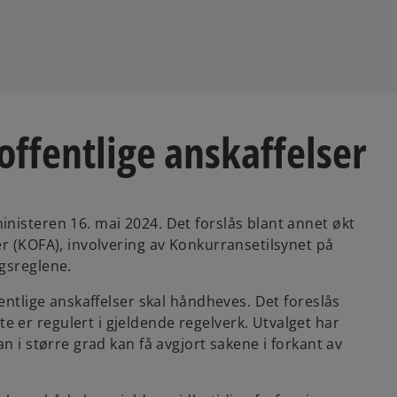
offentlige anskaffelser
nisteren 16. mai 2024. Det forslås blant annet økt
er (KOFA), involvering av Konkurransetilsynet på
gsreglene.
entlige anskaffelser skal håndheves. Det foreslås
er regulert i gjeldende regelverk. Utvalget har
n i større grad kan få avgjort sakene i forkant av