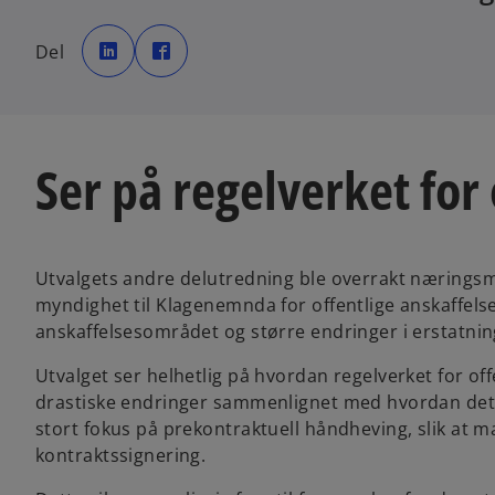
o
o
p
p
Del
e
e
n
n
s
s
i
i
n
n
a
a
n
n
e
e
w
w
Ser på regelverket for 
t
t
a
a
b
b
Utvalgets andre delutredning ble overrakt næringsmi
myndighet til Klagenemnda for offentlige anskaffels
anskaffelsesområdet og større endringer i erstatnin
Utvalget ser helhetlig på hvordan regelverket for off
drastiske endringer sammenlignet med hvordan dette 
stort fokus på prekontraktuell håndheving, slik at ma
kontraktssignering.