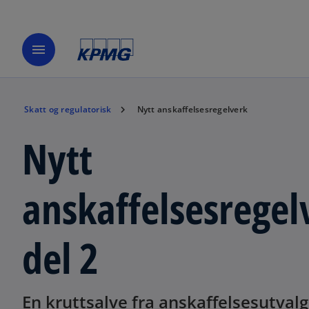
menu
Skatt og regulatorisk
Nytt anskaffelsesregelverk
Nytt
anskaffelsesregel
del 2
En kruttsalve fra anskaffelsesutvalg