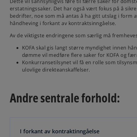
Dette vil sannsynligvis føre til færre saker for doms
erstatningssaker. Det har også vært fokus på å sik
bedrifter, noe som må antas å ha gitt utslag i form
håndheving i forkant av kontraktsinngåelse.
Av de viktigste endringene som særlig må fremheve
KOFA skal gis langt større myndighet innen hå
dømme vil medføre flere saker for KOFA og fær
Konkurransetilsynet vil få en rolle som tilsyn
ulovlige direkteanskaffelser.
Andre sentrale forhold:
I forkant av kontraktinngåelse