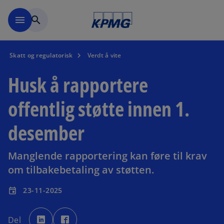
Skip to navigation
menu
search
Skatt og regulatorisk
Verdt å vite
Husk å rapportere
offentlig støtte innen 1.
desember
Manglende rapportering kan føre til krav
om tilbakebetaling av støtten.
23-11-2025
event
o
o
p
p
Del
e
e