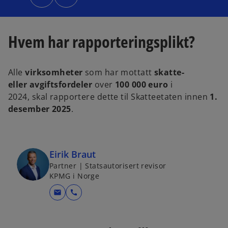
n
n
s
s
i
i
n
n
a
a
n
n
Hvem har rapporteringsplikt?
e
e
w
w
t
t
a
a
b
b
Alle
virksomheter
som har mottatt
skatte-
eller avgiftsfordeler
over
100 000 euro
i
2024, skal rapportere dette til Skatteetaten innen
1.
desember 2025
.
Eirik Braut
Partner | Statsautorisert revisor
KPMG i Norge
mail
call