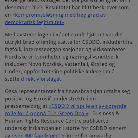
endelige tekstforslaget det ble politisk enighet om i
n
desember 2023. Resultatet har blitt beskrevet som
a
en
«kompromissløsning med høy grad av
n
o
demokratisk legitimitet»
.
e
p
w
Med avstemningen i Rådet rundt hjørnet var det
e
t
uttrykt bred offentlig støtte for CSDDD, inkludert fra
n
a
fagfolk, interesseorganisasjoner og virksomheter.
s
b
Nordiske virksomheter og næringslivsnettverk,
i
inkludert Novo Nordisk, Vattenfall, Ørsted og
n
Lindex, oppfordret sine politiske ledere om å
a
o
støtte
direktivforslaget
.
n
p
e
Også representanter fra finansbransjen uttalte seg
e
w
positivt, og Eurosif understrekte i en
n
t
pressemelding at
«CSDDD vil spille en avgjørende
s
a
o
rolle for å oppnå EUs Green Deal»
. Business &
i
b
p
Human Rights Resource Centre publiserte
n
e
underskriftskampanjer i støtte for CSDDD signert
a
o
n
av
over 300 fageksperter
innenfor ansvarlig
n