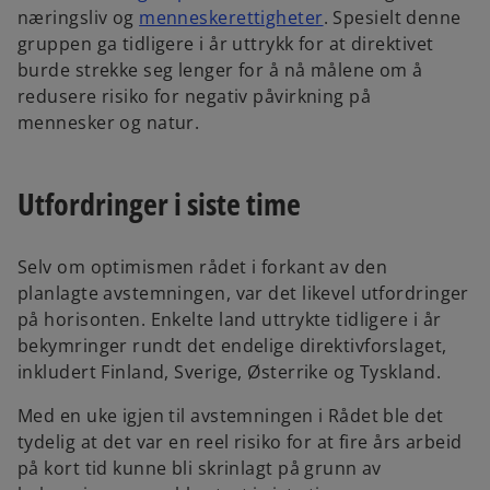
p
s
o
næringsliv og
menneskerettigheter
. Spesielt denne
e
e
i
p
gruppen ga tidligere i år uttrykk for at direktivet
w
n
n
e
burde strekke seg lenger for å nå målene om å
t
s
a
n
redusere risiko for negativ påvirkning på
a
i
n
s
mennesker og natur.
b
n
e
i
a
w
n
Utfordringer i siste time
n
t
a
e
a
n
w
b
e
Selv om optimismen rådet i forkant av den
t
w
planlagte avstemningen, var det likevel utfordringer
a
t
på horisonten. Enkelte land uttrykte tidligere i år
b
a
bekymringer rundt det endelige direktivforslaget,
b
inkludert Finland, Sverige, Østerrike og Tyskland.
Med en uke igjen til avstemningen i Rådet ble det
tydelig at det var en reel risiko for at fire års arbeid
på kort tid kunne bli skrinlagt på grunn av