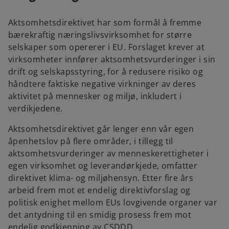
s
i
Aktsomhetsdirektivet har som formål å fremme
n
bærekraftig næringslivsvirksomhet for større
a
selskaper som opererer i EU. Forslaget krever at
n
virksomheter innfører aktsomhetsvurderinger i sin
e
drift og selskapsstyring, for å redusere risiko og
w
håndtere faktiske negative virkninger av deres
t
aktivitet på mennesker og miljø, inkludert i
a
verdikjedene.
b
Aktsomhetsdirektivet går lenger enn vår egen
åpenhetslov på flere områder, i tillegg til
aktsomhetsvurderinger av menneskerettigheter i
egen virksomhet og leverandørkjede, omfatter
direktivet klima- og miljøhensyn. Etter fire års
arbeid frem mot et endelig direktivforslag og
politisk enighet mellom EUs lovgivende organer var
det antydning til en smidig prosess frem mot
endelig godkjenning av CSDDD.