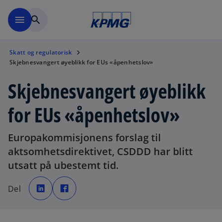
Skip to navigation
menu
search
Skatt og regulatorisk
Skjebnesvangert øyeblikk for EUs «åpenhetslov»
Skjebnesvangert øyeblikk
for EUs «åpenhetslov»
Europakommisjonens forslag til
aktsomhetsdirektivet, CSDDD har blitt
utsatt på ubestemt tid.
o
o
p
p
Del
e
e
n
n
s
s
i
i
n
n
a
a