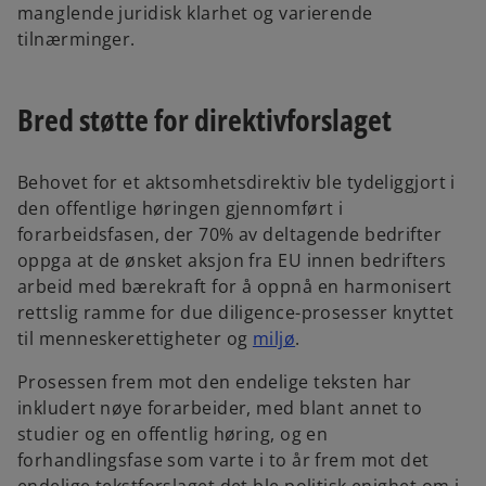
manglende juridisk klarhet og varierende
tilnærminger.
Bred støtte for direktivforslaget
Behovet for et aktsomhetsdirektiv ble tydeliggjort i
den offentlige høringen gjennomført i
forarbeidsfasen, der 70% av deltagende bedrifter
oppga at de ønsket aksjon fra EU innen bedrifters
arbeid med bærekraft for å oppnå en harmonisert
rettslig ramme for due diligence-prosesser knyttet
o
til menneskerettigheter og
miljø
.
p
Prosessen frem mot den endelige teksten har
e
inkludert nøye forarbeider, med blant annet to
n
studier og en offentlig høring, og en
s
forhandlingsfase som varte i to år frem mot det
i