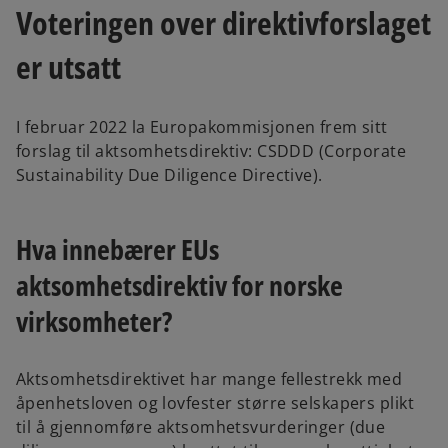
n
n
Voteringen over direktivforslaget
e
e
w
w
t
t
er utsatt
a
a
b
b
I februar 2022 la Europakommisjonen frem sitt
forslag til aktsomhetsdirektiv: CSDDD (Corporate
Sustainability Due Diligence Directive).
Hva innebærer EUs
aktsomhetsdirektiv for norske
virksomheter?
Aktsomhetsdirektivet har mange fellestrekk med
åpenhetsloven og lovfester større selskapers plikt
til å gjennomføre aktsomhetsvurderinger (due