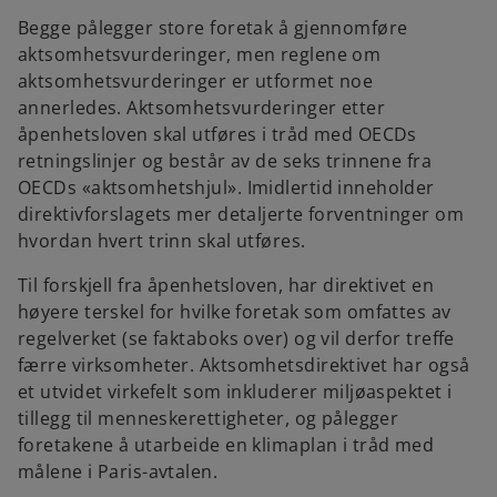
Begge pålegger store foretak å gjennomføre
aktsomhetsvurderinger, men reglene om
aktsomhetsvurderinger er utformet noe
annerledes. Aktsomhetsvurderinger etter
åpenhetsloven skal utføres i tråd med OECDs
retningslinjer og består av de seks trinnene fra
OECDs «aktsomhetshjul». Imidlertid inneholder
direktivforslagets mer detaljerte forventninger om
hvordan hvert trinn skal utføres.
Til forskjell fra åpenhetsloven, har direktivet en
høyere terskel for hvilke foretak som omfattes av
regelverket (se faktaboks over) og vil derfor treffe
færre virksomheter. Aktsomhetsdirektivet har også
et utvidet virkefelt som inkluderer miljøaspektet i
tillegg til menneskerettigheter, og pålegger
foretakene å utarbeide en klimaplan i tråd med
målene i Paris-avtalen.