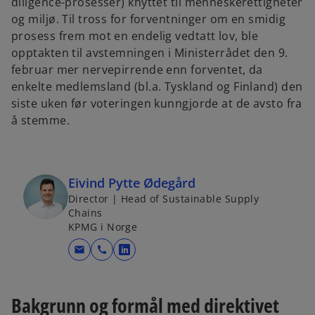
diligence-prosesser) knyttet til menneskerettigheter
og miljø.
Til tross for forventninger om en smidig
prosess frem mot en endelig vedtatt lov, ble
opptakten til avstemningen i Ministerrådet den 9.
februar mer nervepirrende enn forventet, da
enkelte medlemsland (bl.a. Tyskland og Finland) den
siste uken før voteringen kunngjorde at de avsto fra
å stemme.
Eivind Pytte Ødegård
Director | Head of Sustainable Supply
Chains
KPMG i Norge
mail
call
o
p
e
Bakgrunn og formål med direktivet
n