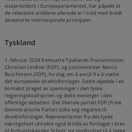
visepresident i Europaparlamentet, har påpekt at
de relevante artiklene allerede er i tråd med bredt
aksepterte internasjonale prinsipper.
Tyskland
1. februar 2024 fremsatte Tysklands finansminister,
Christian Lindner (FDP), og justisminister Marco
Buschmann (FDP), forslag om å avstå fra å støtte
det europeiske direktivforslaget. Dette skjedde i en
kontekst preget av spenninger i den tyske
regjeringskoalisjonen og delte meninger i den
offentlige debatten. Det liberale partiet FDP (Freie
Demokratische Partei) stilte seg negative til
direktivforslaget. Representanter fra det tyske
næringslivet uttrykte også kritikk av forslaget i brev
til forbundskansler Scholz, og oppfordret til å legge