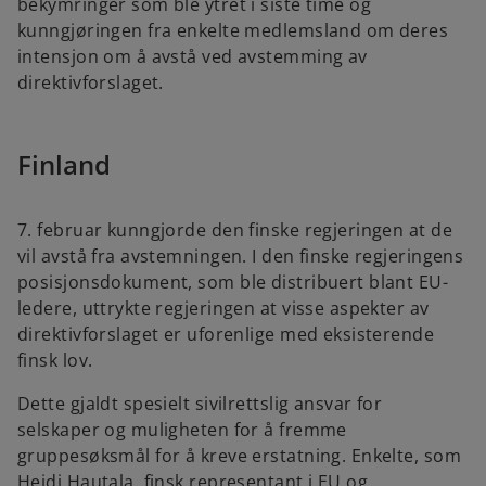
bekymringer som ble ytret i siste time og
kunngjøringen fra enkelte medlemsland om deres
intensjon om å avstå ved avstemming av
direktivforslaget.
Finland
7. februar kunngjorde den finske regjeringen at de
vil avstå fra avstemningen. I den finske regjeringens
posisjonsdokument, som ble distribuert blant EU-
ledere, uttrykte regjeringen at visse aspekter av
direktivforslaget er uforenlige med eksisterende
finsk lov.
Dette gjaldt spesielt sivilrettslig ansvar for
selskaper og muligheten for å fremme
gruppesøksmål for å kreve erstatning. Enkelte, som
Heidi Hautala, finsk representant i EU og