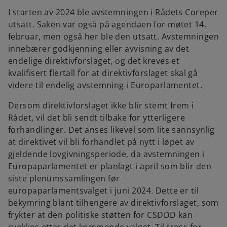
I starten av 2024 ble avstemningen i Rådets Coreper
utsatt. Saken var også på agendaen for møtet 14.
februar, men også her ble den utsatt. Avstemningen
innebærer godkjenning eller avvisning av det
endelige direktivforslaget, og det kreves et
kvalifisert flertall for at direktivforslaget skal gå
videre til endelig avstemning i Europarlamentet.
Dersom direktivforslaget ikke blir stemt frem i
Rådet, vil det bli sendt tilbake for ytterligere
forhandlinger. Det anses likevel som lite sannsynlig
at direktivet vil bli forhandlet på nytt i løpet av
gjeldende lovgivningsperiode, da avstemningen i
Europaparlamentet er planlagt i april som blir den
siste plenumssamlingen før
europaparlamentsvalget i juni 2024. Dette er til
bekymring blant tilhengere av direktivforslaget, som
frykter at den politiske støtten for CSDDD kan
svekkes etter det kommende valget. Til tross for