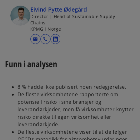
Eivind Pytte Ødegård
Director | Head of Sustainable Supply
Chains
KPMG i Norge
mail
call
o
p
e
Funn i analysen
n
s
i
8 % hadde ikke publisert noen redegjørelse.
n
De fleste virksomhetene rapporterte om
a
potensiell risiko i sine bransjer og
n
leverandørkjeder, men få virksomheter knytter
e
risiko direkte til egen virksomhet eller
w
leverandørkjede.
t
De fleste virksomhetene viser til at de følger
a
OECDs metodikk for aktsomhetsvurderinger,
b