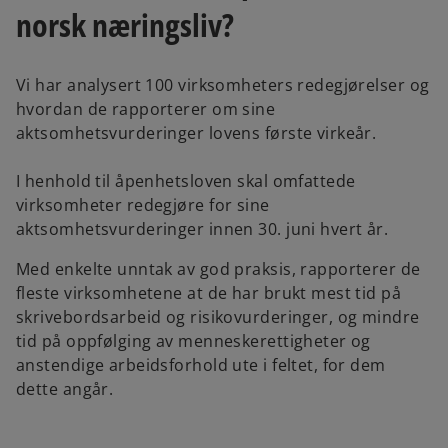
t
t
norsk næringsliv?
a
a
b
b
Vi har analysert 100 virksomheters redegjørelser og
hvordan de rapporterer om sine
aktsomhetsvurderinger lovens første virkeår.
I henhold til åpenhetsloven skal omfattede
virksomheter redegjøre for sine
aktsomhetsvurderinger innen 30. juni hvert år.
Med enkelte unntak av god praksis, rapporterer de
fleste virksomhetene at de har brukt mest tid på
skrivebordsarbeid og risikovurderinger, og mindre
tid på oppfølging av menneskerettigheter og
anstendige arbeidsforhold ute i feltet, for dem
dette angår.