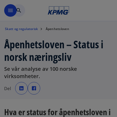
Skip to navigation
menu
search
Skatt og regulatorisk
Åpenhetsloven
Åpenhetsloven – Status i
norsk næringsliv
Se vår analyse av 100 norske
virksomheter.
o
o
p
p
Del
e
e
n
n
s
s
i
i
n
n
a
a
n
n
Hva er status for åpenhetsloven i
e
e
w
w