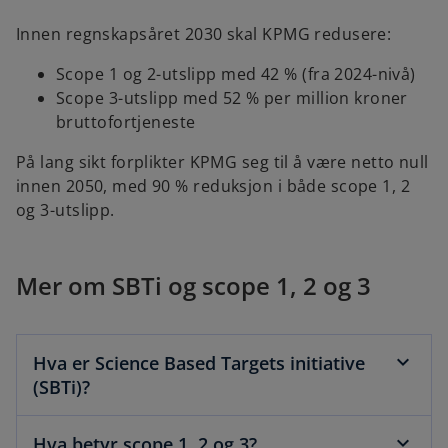
s
i
Innen regnskapsåret 2030 skal KPMG redusere:
n
Scope 1 og 2-utslipp med 42 % (fra 2024-nivå)
a
Scope 3-utslipp med 52 % per million kroner
n
bruttofortjeneste
e
w
På lang sikt forplikter KPMG seg til å være netto null
t
innen 2050, med 90 % reduksjon i både scope 1, 2
a
og 3-utslipp.
b
Mer om SBTi og scope 1, 2 og 3
Hva er Science Based Targets initiative
(SBTi)?
Hva betyr scope 1, 2 og 3?