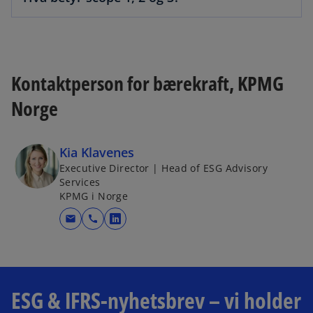
Kontaktperson for bærekraft, KPMG
Norge
Kia Klavenes
Executive Director | Head of ESG Advisory
Services
KPMG i Norge
mail
call
o
p
e
n
s
ESG & IFRS-nyhetsbrev – vi holder
i