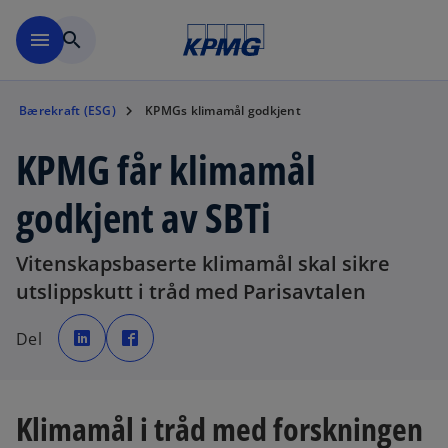
Skip to navigation
menu
search
Bærekraft (ESG)
KPMGs klimamål godkjent
KPMG får klimamål
godkjent av SBTi
Vitenskapsbaserte klimamål skal sikre
utslippskutt i tråd med Parisavtalen
o
o
p
p
Del
e
e
n
n
s
s
i
i
n
n
a
a
n
n
Klimamål i tråd med forskningen
e
e
w
w