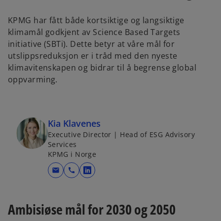
t
t
a
a
b
b
KPMG har fått både kortsiktige og langsiktige
klimamål godkjent av Science Based Targets
initiative (SBTi). Dette betyr at våre mål for
utslippsreduksjon er i tråd med den nyeste
klimavitenskapen og bidrar til å begrense global
oppvarming.
Kia Klavenes
Executive Director | Head of ESG Advisory
Services
KPMG i Norge
mail
call
o
p
e
Ambisiøse mål for 2030 og 2050
n