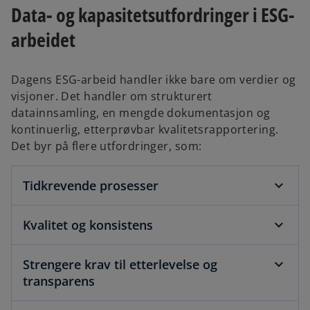
e
Data- og kapasitetsutfordringer i ESG-
n
s
arbeidet
i
n
Dagens ESG-arbeid handler ikke bare om verdier og
a
visjoner. Det handler om strukturert
n
datainnsamling, en mengde dokumentasjon og
e
kontinuerlig, etterprøvbar kvalitetsrapportering.
w
Det byr på flere utfordringer, som:
t
a
b
Tidkrevende prosesser
Kvalitet og konsistens
Strengere krav til etterlevelse og
transparens