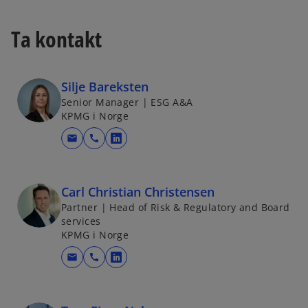
Ta kontakt
Silje Bareksten
Senior Manager | ESG A&A
KPMG i Norge
mail
call
o
p
e
Carl Christian Christensen
n
Partner | Head of Risk & Regulatory and Board
s
services
i
KPMG i Norge
n
mail
call
a
o
n
p
e
e