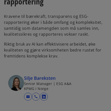
rapportering
b
b
Kravene til bærekraft, transparens og ESG-
rapportering øker i både omfang og kompleksitet,
samtidig som datamengden som må samles inn,
kvalitetssikres og rapporteres vokser raskt.
Riktig bruk av AI kan effektivisere arbeidet, øke
kvaliteten og gjøre virksomheten bedre rustet for
fremtidens komplekse krav.
Silje Bareksten
Senior Manager | ESG A&A
KPMG i Norge
mail
call
o
p