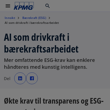
menu
search
Innsikt
Bærekraft (ESG)
AI som drivkraft i bærekraftsarbeidet
AI som drivkraft i
bærekraftsarbeidet
Mer omfattende ESG-krav kan enklere
håndteres med kunstig intelligens.
o
o
p
p
Del
e
e
n
n
s
s
i
i
n
n
a
a
n
n
Økte krav til transparens og ESG-
e
e
w
w
t
t
a
a