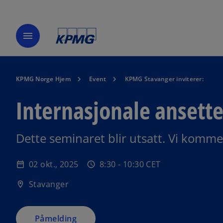
menu
KPMG Norge Hjem
Event
KPMG Stavanger inviterer:
Internasjonale ansette
Dette seminaret blir utsatt. Vi komme
02 okt., 2025
8:30 - 10:30 CET
date_range
schedule
Stavanger
location_on
Påmelding