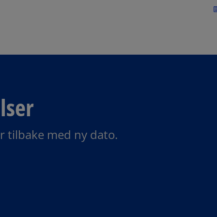
Skip to navigation
art
lser
r tilbake med ny dato.