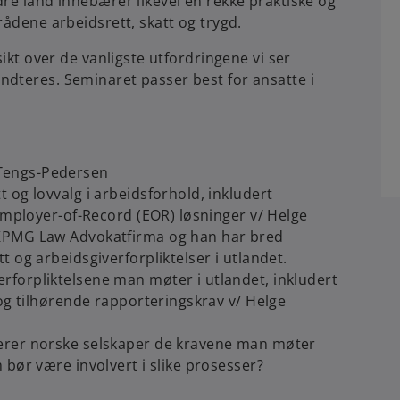
dre land innebærer likevel en rekke praktiske og
rådene arbeidsrett, skatt og trygd.
sikt over de vanligste utfordringene vi ser
dteres. Seminaret passer best for ansatte i
Tengs-Pedersen
 og lovvalg i arbeidsforhold, inkludert
 Employer-of-Record (EOR) løsninger v/ Helge
 KPMG Law Advokatfirma og han har bred
t og arbeidsgiverforpliktelser i utlandet.
forpliktelsene man møter i utlandet, inkludert
 og tilhørende rapporteringskrav v/ Helge
erer norske selskaper de kravene man møter
 bør være involvert i slike prosesser?