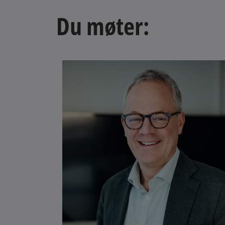
w
t
Du møter:
a
b