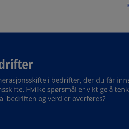
Skip to navigation
art
drifter
asjonsskifte i bedrifter, der du får inns
sskifte. Hvilke spørsmål er viktige å tenk
l bedriften og verdier overføres?