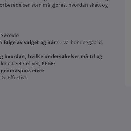
 forberedelser som må gjøres, hvordan skatt og
 Søreide
 følge av valget og når?
– v/Thor Leegaard,
og hvordan, hvilke undersøkelser må til og
elene Leet Collyer, KPMG
 generasjons eiere
 Gi Effektivt