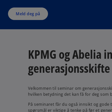
i
n
a
Meld deg på
n
e
w
t
a
KPMG og Abelia in
b
generasjonsskifte 
Velkommen til seminar om generasjonsskifte
hvilken betydning det kan få for deg som b
På seminaret får du også innsikt og gode ti
spørsmål er viktige å tenke på før et gene