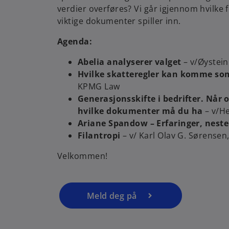
verdier overføres? Vi går igjennom hvilke
viktige dokumenter spiller inn.
Agenda:
Abelia analyserer valget
– v/Øystein
Hvilke skatteregler kan komme som
KPMG Law
Generasjonsskifte i bedrifter. Når 
o
hvilke dokumenter må du ha
– v/H
p
Ariane Spandow – Erfaringer, neste
e
Filantropi
– v/ Karl Olav G. Sørensen,
n
Velkommen!
s
i
n
a
Meld deg på
n
e