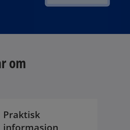
ar om
Praktisk
informasjon