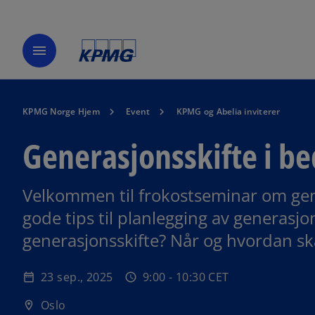
menu
KPMG Norge Hjem
Event
KPMG og Abelia inviterer
Generasjonsskifte i be
Velkommen til frokostseminar om gener
gode tips til planlegging av generasjon
o
generasjonsskifte? Når og hvordan ska
p
e
23 sep., 2025
9:00 - 10:30 CET
date_range
schedule
n
s
Oslo
location_on