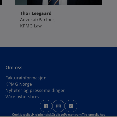
Thor Leegaard
Advokat/Partner,
KPMG Law
Om oss
Fakturainformasjon
KPMG Norge
Nyheter og pressemeldinger
Våre nyhetsbrev
o
o
o
p
p
p
Cookie policy
Hjelp
Juridisk
Ordliste
e
Personvern
e
e
Tilgjengelighet