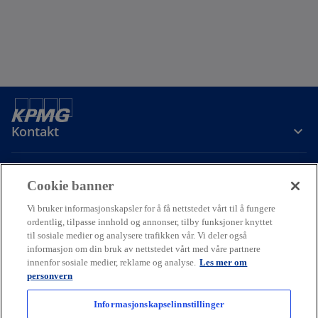
Kontakt
Om oss
Cookie banner
Vi bruker informasjonskapsler for å få nettstedet vårt til å fungere
Karriere
ordentlig, tilpasse innhold og annonser, tilby funksjoner knyttet
til sosiale medier og analysere trafikken vår. Vi deler også
informasjon om din bruk av nettstedet vårt med våre partnere
o
o
o
innenfor sosiale medier, reklame og analyse.
Les mer om
p
p
p
personvern
Cookie policy
Hjelp
Juridisk
Ordliste
e
Personvern
e
e
Tilgjengelighet
n
n
n
Informasjonskapselinnstillinger
© 2026 KPMG AS and KPMG Law Advokatfirma AS, Norwegian limited