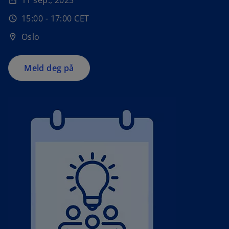
11 sep., 2025
date_range
e
15:00 - 17:00 CET
n
schedule
s
Oslo
location_on
i
n
a
Meld deg på
n
e
w
t
a
b