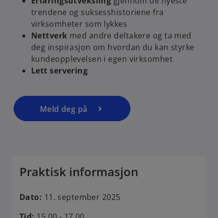
Erfaringsutveksling
gjennom de nyeste
trendene og suksesshistoriene fra
virksomheter som lykkes
o
Nettverk
med andre deltakere og ta med
p
deg inspirasjon om hvordan du kan styrke
e
kundeopplevelsen i egen virksomhet
n
Lett servering
s
i
n
a
Meld deg på
n
e
w
t
a
Praktisk informasjon
b
Dato:
11. september 2025
Tid:
15.00 - 17.00