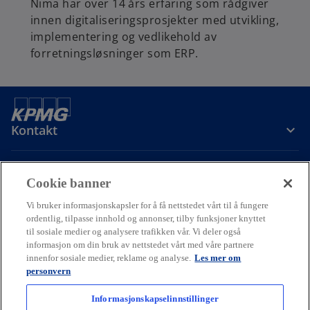
Nima har over 14 års erfaring som rådgiver
innen digitaliseringsprosjekter med utvikling,
implementering og vedlikehold av
forretningsløsninger som ERP.
Kontakt
Om oss
Cookie banner
Vi bruker informasjonskapsler for å få nettstedet vårt til å fungere
Karriere
ordentlig, tilpasse innhold og annonser, tilby funksjoner knyttet
til sosiale medier og analysere trafikken vår. Vi deler også
informasjon om din bruk av nettstedet vårt med våre partnere
o
o
o
innenfor sosiale medier, reklame og analyse.
Les mer om
p
p
p
personvern
Cookie policy
Hjelp
Juridisk
Ordliste
e
Personvern
e
e
Tilgjengelighet
n
n
n
Informasjonskapselinnstillinger