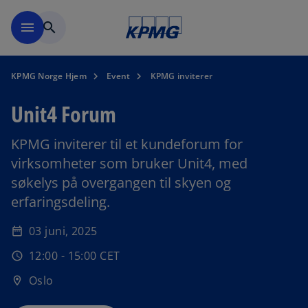
Skip to navigation
menu
search
KPMG Norge Hjem
Event
KPMG inviterer
Unit4 Forum
KPMG inviterer til et kundeforum for
virksomheter som bruker Unit4, med
søkelys på overgangen til skyen og
erfaringsdeling.
o
p
03 juni, 2025
date_range
e
12:00 - 15:00 CET
n
schedule
s
Oslo
location_on
i
n