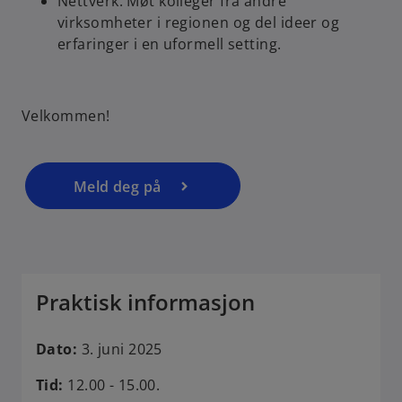
Nettverk: Møt kolleger fra andre
virksomheter i regionen og del ideer og
o
erfaringer i en uformell setting.
p
e
n
Velkommen!
s
i
n
a
Meld deg på
n
e
w
t
a
Praktisk informasjon
b
Dato:
3. juni 2025
Tid:
12.00 - 15.00.