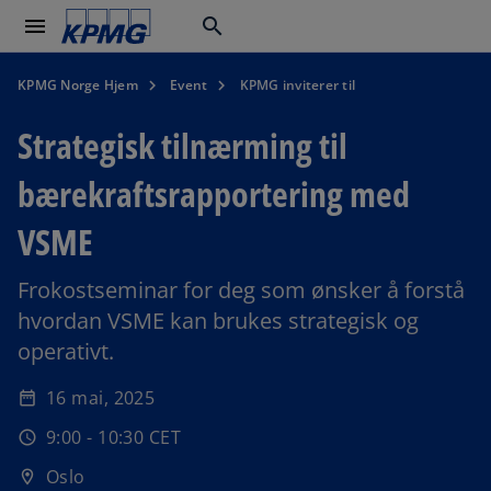
menu
search
KPMG Norge Hjem
Event
KPMG inviterer til
Strategisk tilnærming til
bærekraftsrapportering med
VSME
Frokostseminar for deg som ønsker å forstå
hvordan VSME kan brukes strategisk og
operativt.
o
p
16 mai, 2025
date_range
e
9:00 - 10:30 CET
n
schedule
s
Oslo
location_on
i