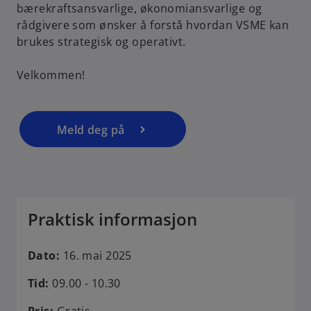
bærekraftsansvarlige, økonomiansvarlige og
o
rådgivere som ønsker å forstå hvordan VSME kan
p
brukes strategisk og operativt.
e
n
Velkommen!
s
i
n
a
Meld deg på
n
e
w
t
a
Praktisk informasjon
b
Dato:
16. mai 2025
Tid:
09.00 - 10.30
Pris:
Gratis