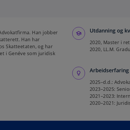
p
e
n
s
Utdanning og kv
i
Advokatfirma. Han jobber
n
atterett. Han har
2020, Master i ret
a
hos Skatteetaten, og har
2020, LL.M. Gradu
n
et i Genéve som juridisk
e
w
Arbeidserfaring
t
a
2025–d.d.: Advok
b
2023–2025: Senior
2021–2023: Inter
2020–2021: Juridi