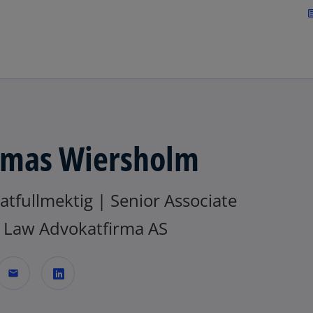
Skip to navigation
art
mas Wiersholm
tfullmektig | Senior Associate
Law Advokatfirma AS
mail
o