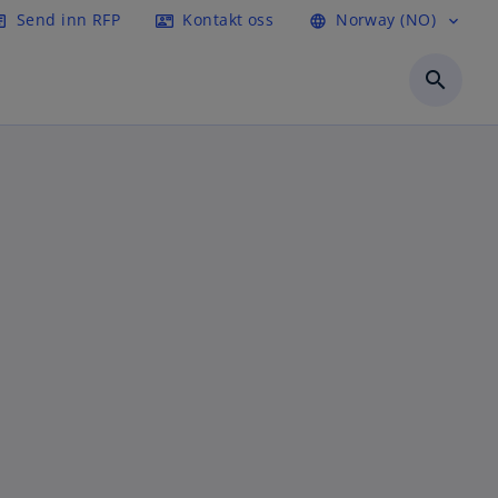
Send inn RFP
Kontakt oss
Norway (NO)
icle
contact_mail
language
expand_more
search