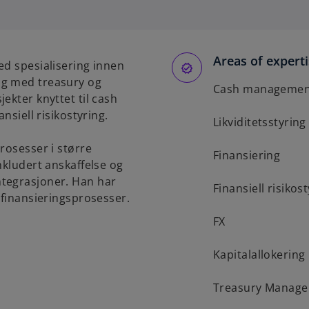
e
n
s
Areas of expert
i
ed spesialisering innen
n
ng med treasury og
Cash managemen
a
ekter knyttet til cash
n
nsiell risikostyring.
Likviditetsstyring
e
w
rosesser i større
Finansiering
t
nkludert anskaffelse og
a
ntegrasjoner. Han har
Finansiell risikos
b
 finansieringsprosesser.
FX
Kapitalallokering
Treasury Manage