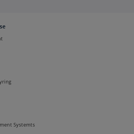
ise
t
tyring
ment Systemts