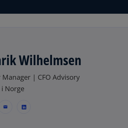
rik Wilhelmsen
r Manager | CFO Advisory
i Norge
mail
o
p