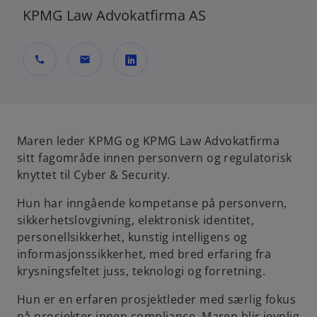
KPMG Law Advokatfirma AS
call
mail
o
p
e
n
Maren leder KPMG og KPMG Law Advokatfirma
s
sitt fagområde innen personvern og regulatorisk
i
knyttet til Cyber & Security.
n
Hun har inngående kompetanse på personvern,
a
sikkerhetslovgivning, elektronisk identitet,
n
personellsikkerhet, kunstig intelligens og
e
informasjonssikkerhet, med bred erfaring fra
w
krysningsfeltet juss, teknologi og forretning.
t
a
Hun er en erfaren prosjektleder med særlig fokus
b
på prosjekter innen compliance. Maren blir jevnlig