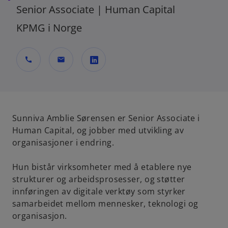
Senior Associate | Human Capital
KPMG i Norge
call
mail
o
p
e
n
Sunniva Amblie Sørensen er Senior Associate i
s
Human Capital, og jobber med utvikling av
i
organisasjoner i endring.
n
a
Hun bistår virksomheter med å etablere nye
n
strukturer og arbeidsprosesser, og støtter
e
innføringen av digitale verktøy som styrker
w
samarbeidet mellom mennesker, teknologi og
t
organisasjon.
a