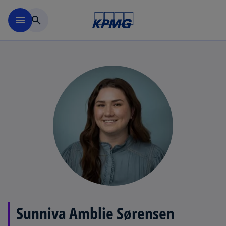
Skip to navigation
menu
search
Sunniva Amblie Sørensen