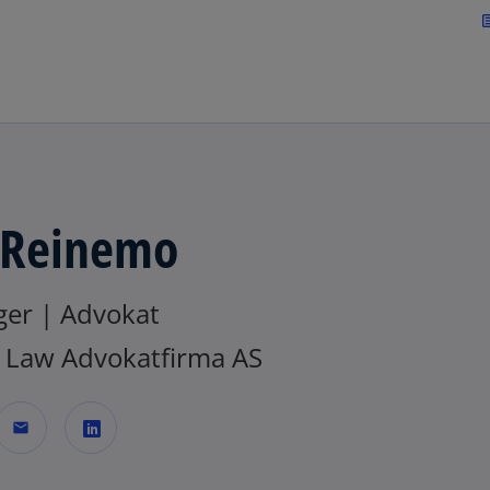
Skip to navigation
art
 Reinemo
er | Advokat
Law Advokatfirma AS
mail
o