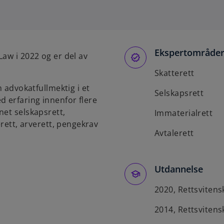
p
e
n
s
Ekspertområde
i
aw i 2022 og er del av
n
Skatterett
a
m advokatfullmektig i et
n
Selskapsrett
d erfaring innenfor flere
e
net selskapsrett,
w
Immaterialrett
erett, arverett, pengekrav
t
Avtalerett
a
b
Utdannelse
2020, Rettsvitensk
2014, Rettsvitens