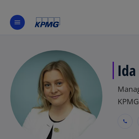
menu
Ida
Manag
KPMG 
call