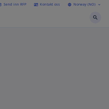
Send inn RFP
Kontakt oss
Norway (NO)
icle
contact_mail
language
expand_more
search