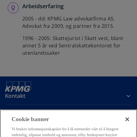
Arbeidserfaring
2005 - dd: KPMG Law advokatfirma AS.
Advokat fra 2009, og partner fra 2015.
1996 - 2005: Skattejurist i Skatt vest, blant
annet 5 år ved Sentralskattekontoret for
utenlandssaker
Kontakt
Om oss
Cookie banner
Vi bruker informasjonskapsler for å få nettstedet vårt til å fungere
Karriere
ordentlig, tilpasse innhold og annonser, tilby funksjoner knyttet