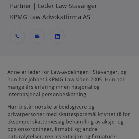
Partner | Leder Law Stavanger
KPMG Law Advokatfirma AS
call
mail
o
p
e
n
Anne er leder for Law-avdelingen i Stavanger, og
s
hun har jobbet i KPMG Law siden 2005. Hun har
i
mange års erfaring innen nasjonal og
n
internasjonal personbeskatning.
a
Hun bistår norske arbeidsgivere og
n
privatpersoner med skattespørsmål knyttet til for
e
eksempel skattemessig behandling av aksje- og
w
opsjonsordninger, firmabil og andre
t
naturalytelser, representasjon og firmaturer.
a