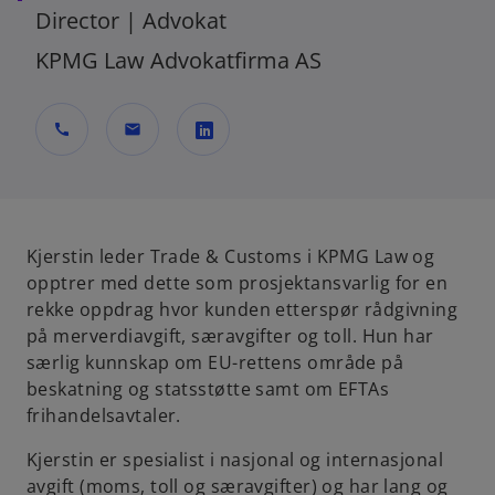
Director | Advokat
KPMG Law Advokatfirma AS
call
mail
o
p
e
n
Kjerstin leder Trade & Customs i KPMG Law og
s
opptrer med dette som prosjektansvarlig for en
i
rekke oppdrag hvor kunden etterspør rådgivning
n
på merverdiavgift, særavgifter og toll. Hun har
a
særlig kunnskap om EU-rettens område på
n
beskatning og statsstøtte samt om EFTAs
e
frihandelsavtaler.
w
Kjerstin er spesialist i nasjonal og internasjonal
t
avgift (moms, toll og særavgifter) og har lang og
a