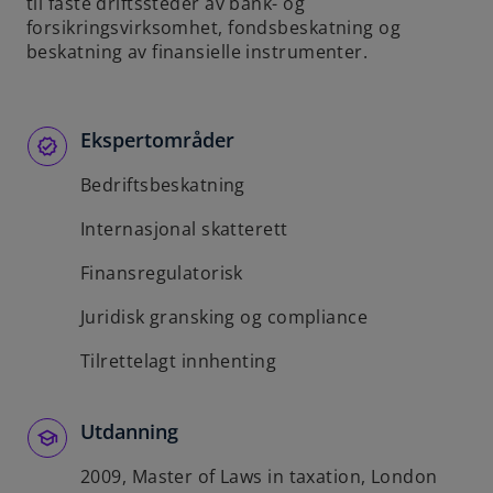
til faste driftssteder av bank- og
b
forsikringsvirksomhet, fondsbeskatning og
beskatning av finansielle instrumenter.
Ekspertområder
Bedriftsbeskatning
Internasjonal skatterett
Finansregulatorisk
Juridisk gransking og compliance
Tilrettelagt innhenting
Utdanning
2009, Master of Laws in taxation, London