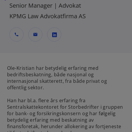
Senior Manager | Advokat
KPMG Law Advokatfirma AS
call
mail
o
p
e
Ole-Kristian har betydelig erfaring med
n
bedriftsbeskatning, både nasjonal og
s
internasjonal skatterett, fra både privat og
i
offentlig sektor.
n
a
Han har bl.a. flere års erfaring fra
n
Sentralskattekontoret for Storbedrifter i gruppen
e
for bank- og forsikringskonsern og har følgelig
w
betydelig erfaring med beskatning av
t
finansforetak, herunder allokering av fortjeneste
a