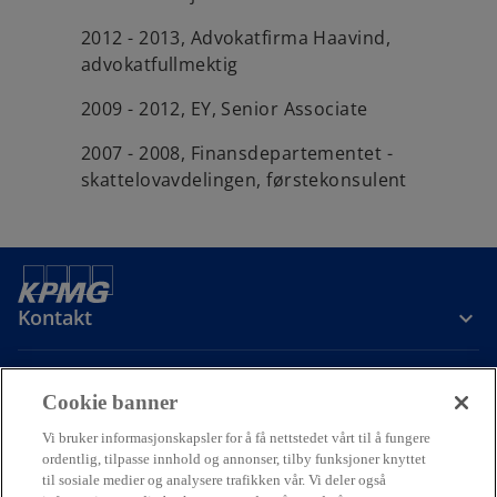
2012 - 2013, Advokatfirma Haavind,
advokatfullmektig
2009 - 2012, EY, Senior Associate
2007 - 2008, Finansdepartementet -
skattelovavdelingen, førstekonsulent
Kontakt
Om oss
Cookie banner
Vi bruker informasjonskapsler for å få nettstedet vårt til å fungere
Karriere
ordentlig, tilpasse innhold og annonser, tilby funksjoner knyttet
til sosiale medier og analysere trafikken vår. Vi deler også