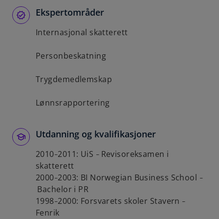
b
Ekspertområder
Internasjonal skatterett
Personbeskatning
Trygdemedlemskap
Lønnsrapportering
Utdanning og kvalifikasjoner
2010
2011: UiS
Revisoreksamen i
–
–
skatterett
2000
2003: BI Norwegian Business School
–
–
Bachelor i PR
1998
2000: Forsvarets skoler Stavern
–
–
Fenrik