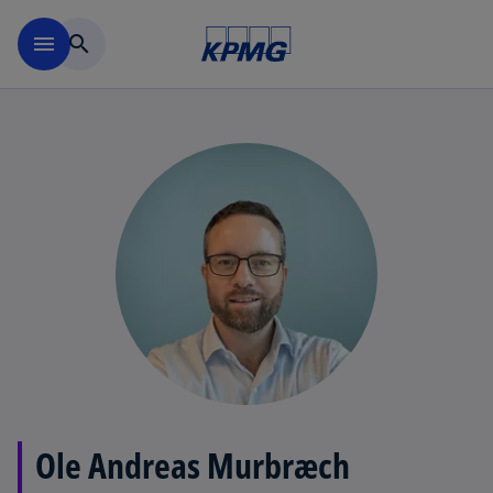
Skip to navigation
menu
search
Ole Andreas Murbræch