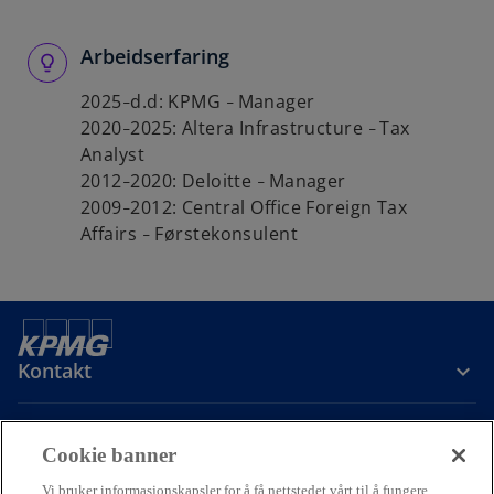
Arbeidserfaring
2025
d.d: KPMG
Manager
–
–
2020
2025: Altera Infrastructure
Tax
–
–
Analyst
2012
2020: Deloitte
Manager
–
–
2009
2012: Central Office Foreign Tax
–
Affairs
Førstekonsulent
–
Kontakt
Om oss
Cookie banner
Vi bruker informasjonskapsler for å få nettstedet vårt til å fungere