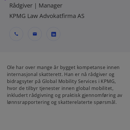
Rådgiver | Manager
KPMG Law Advokatfirma AS
call
mail
o
p
e
n
Ole har over mange år bygget kompetanse innen
s
internasjonal skatterett. Han er nå rådgiver og
i
bidragsyter på Global Mobility Services i KPMG,
n
hvor de tilbyr tjenester innen global mobilitet,
a
inkludert rådgivning og praktisk gjennomføring av
n
lønnsrapportering og skatterelaterte spørsmål.
e
w
t
a