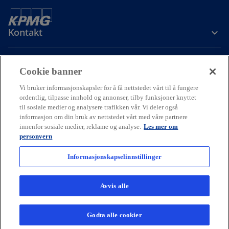
Kontakt
Om oss
Cookie banner
Vi bruker informasjonskapsler for å få nettstedet vårt til å fungere
ordentlig, tilpasse innhold og annonser, tilby funksjoner knyttet
Karriere
til sosiale medier og analysere trafikken vår. Vi deler også
informasjon om din bruk av nettstedet vårt med våre partnere
o
o
o
innenfor sosiale medier, reklame og analyse.
Les mer om
p
p
p
personvern
Cookie policy
Hjelp
Juridisk
Ordliste
e
Personvern
e
e
Tilgjengelighet
n
n
n
Informasjonskapselinnstillinger
© 2026 KPMG AS and KPMG Law Advokatfirma AS, Norwegian limited
s
s
s
liability companies and a member firm of the KPMG global
i
i
i
organization of independent member firms affiliated with KPMG
Avvis alle
International Limited, a private English company limited by
n
n
n
guarantee. All rights reserved.
a
a
a
For more detail about the structure of the KPMG global organization
Godta alle cookier
n
n
n
please visit
kpmg.com/governance.