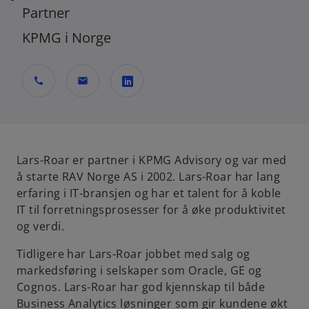
Partner
KPMG i Norge
call
mail
o
p
e
n
Lars-Roar er partner i KPMG Advisory og var med
s
å starte RAV Norge AS i 2002. Lars-Roar har lang
i
erfaring i IT-bransjen og har et talent for å koble
n
IT til forretningsprosesser for å øke produktivitet
a
og verdi.
n
Tidligere har Lars-Roar jobbet med salg og
e
markedsføring i selskaper som Oracle, GE og
w
Cognos. Lars-Roar har god kjennskap til både
t
Business Analytics løsninger som gir kundene økt
a