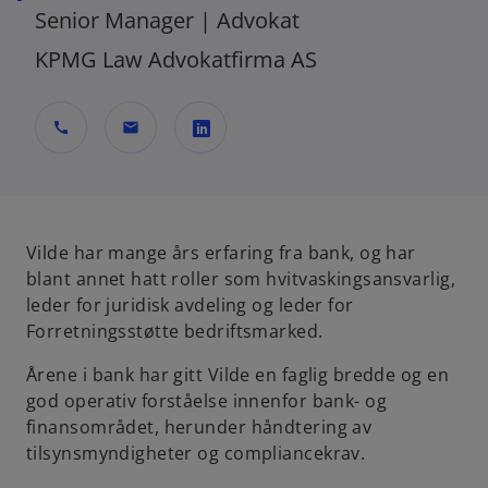
Senior Manager | Advokat
KPMG Law Advokatfirma AS
call
mail
o
p
e
n
Vilde har mange års erfaring fra bank, og har
s
blant annet hatt roller som hvitvaskingsansvarlig,
i
leder for juridisk avdeling og leder for
n
Forretningsstøtte bedriftsmarked.
a
Årene i bank har gitt Vilde en faglig bredde og en
n
god operativ forståelse innenfor bank- og
e
finansområdet, herunder håndtering av
w
tilsynsmyndigheter og compliancekrav.
t
a