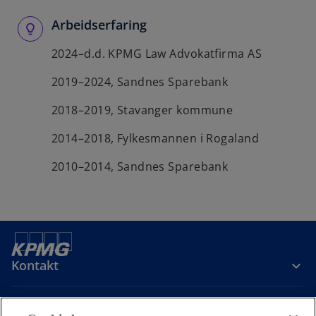
Arbeidserfaring
2024–d.d. KPMG Law Advokatfirma AS
2019–2024, Sandnes Sparebank
2018–2019, Stavanger kommune
2014–2018, Fylkesmannen i Rogaland
2010–2014, Sandnes Sparebank
Kontakt
Om oss