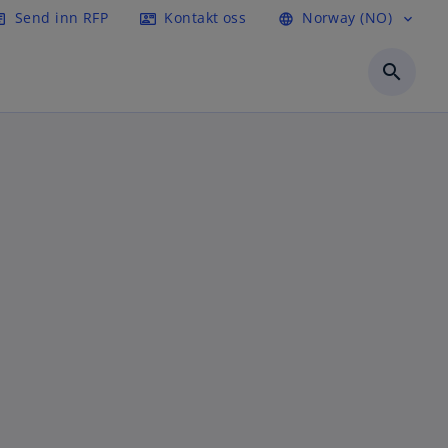
Send inn RFP
Kontakt oss
Norway (NO)
icle
contact_mail
language
expand_more
search