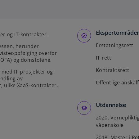
p
e
n
s
Ekspertområde
i
r og IT-kontrakter.
n
Erstatningsrett
sessen, herunder
a
tvisteoppfølging overfor
n
IT-rett
(KOFA) og domstolene.
e
w
Kontraktsrett
 med IT-prosjekter og
t
ndling av
Offentlige anskaf
a
, ulike XaaS-kontrakter.
b
Utdannelse
2020, Verneplikt
våpenskole
2018, Master i Re