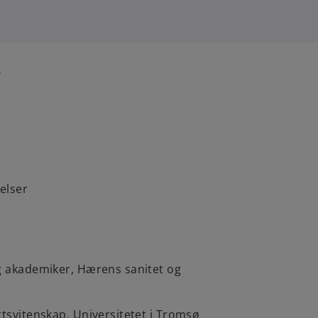
r
felser
ig akademiker, Hærens sanitet og
ttsvitenskap, Universitetet i Tromsø