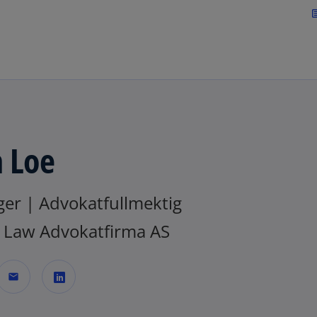
Skip to navigation
art
 Loe
er | Advokatfullmektig
Law Advokatfirma AS
mail
o