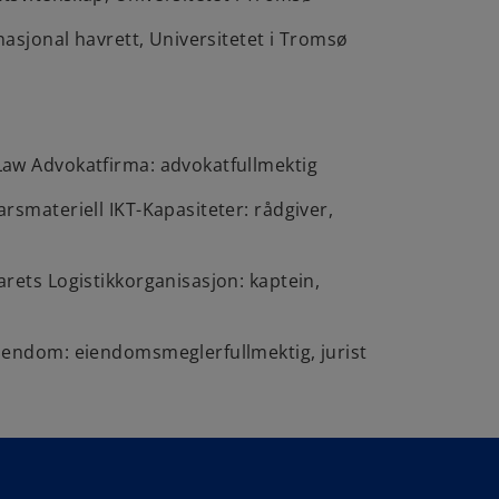
rnasjonal havrett, Universitetet i Tromsø
aw Advokatfirma: advokatfullmektig
rsmateriell IKT-Kapasiteter: rådgiver,
rets Logistikkorganisasjon: kaptein,
iendom: eiendomsmeglerfullmektig, jurist