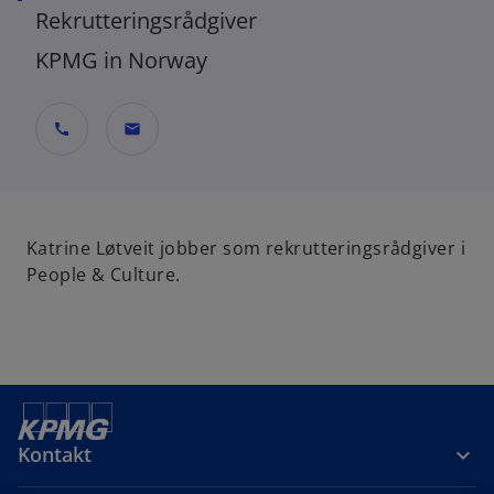
Rekrutteringsrådgiver
KPMG in Norway
call
mail
Katrine Løtveit jobber som rekrutteringsrådgiver i
People & Culture.
Kontakt