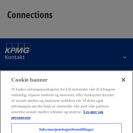
Connections
Kontakt
Om oss
Cookie banner
Vi bruker informasjonskapsler for å få nettstedet vårt til å fungere
ordentlig, tilpasse innhold og annonser, tilby funksjoner knyttet
Karriere
til sosiale medier og analysere trafikken vår. Vi deler også
informasjon om din bruk av nettstedet vårt med våre partnere
o
o
o
innenfor sosiale medier, reklame og analyse.
Les mer om
p
p
p
personvern
Cookie policy
Hjelp
Juridisk
Ordliste
e
Personvern
e
e
Tilgjengelighet
n
n
n
Informasjonskapselinnstillinger