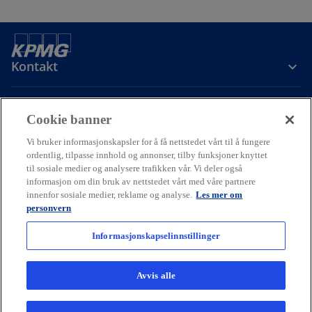
Kontakt
Om oss
Cookie banner
Vi bruker informasjonskapsler for å få nettstedet vårt til å fungere
Karriere
ordentlig, tilpasse innhold og annonser, tilby funksjoner knyttet
til sosiale medier og analysere trafikken vår. Vi deler også
informasjon om din bruk av nettstedet vårt med våre partnere
o
o
o
innenfor sosiale medier, reklame og analyse.
Les mer om
p
p
p
personvern
Cookie policy
Hjelp
Juridisk
Ordliste
e
Personvern
e
e
Tilgjengelighet
n
n
n
Informasjonskapselinnstillinger
© 2026 KPMG AS and KPMG Law Advokatfirma AS, Norwegian limited
s
s
s
liability companies and a member firm of the KPMG global
i
i
i
organization of independent member firms affiliated with KPMG
Avvis alle
International Limited, a private English company limited by
n
n
n
guarantee. All rights reserved.
a
a
a
For more detail about the structure of the KPMG global organization