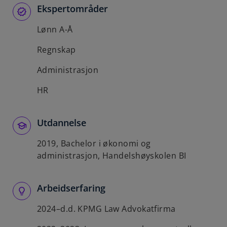
Ekspertområder
b
Lønn A-Å
Regnskap
Administrasjon
HR
Utdannelse
2019, Bachelor i økonomi og
administrasjon, Handelshøyskolen BI
Arbeidserfaring
2024–d.d. KPMG Law Advokatfirma