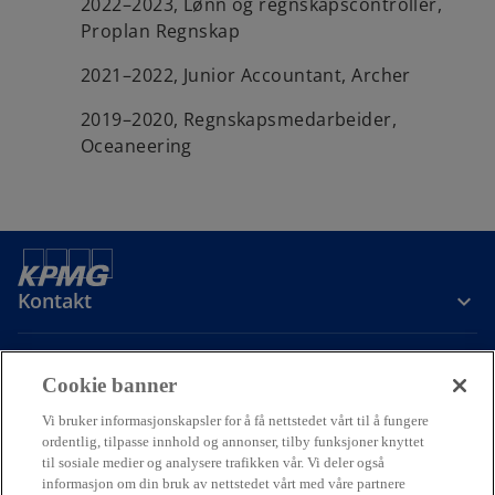
2022–2023, Lønn og regnskapscontroller,
Proplan Regnskap
2021–2022, Junior Accountant, Archer
2019–2020, Regnskapsmedarbeider,
Oceaneering
Kontakt
Om oss
Cookie banner
Vi bruker informasjonskapsler for å få nettstedet vårt til å fungere
Karriere
ordentlig, tilpasse innhold og annonser, tilby funksjoner knyttet
til sosiale medier og analysere trafikken vår. Vi deler også
informasjon om din bruk av nettstedet vårt med våre partnere
o
o
o