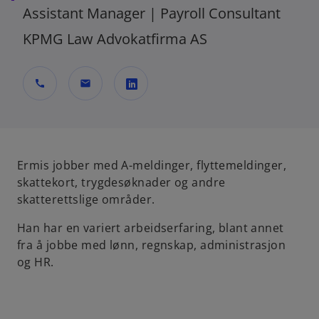
Assistant Manager | Payroll Consultant
KPMG Law Advokatfirma AS
call
mail
o
p
e
n
Ermis jobber med A-meldinger, flyttemeldinger,
s
skattekort, trygdesøknader og andre
i
skatterettslige områder.
n
Han har en variert arbeidserfaring, blant annet
a
fra å jobbe med lønn, regnskap, administrasjon
n
og HR.
e
w
t
a