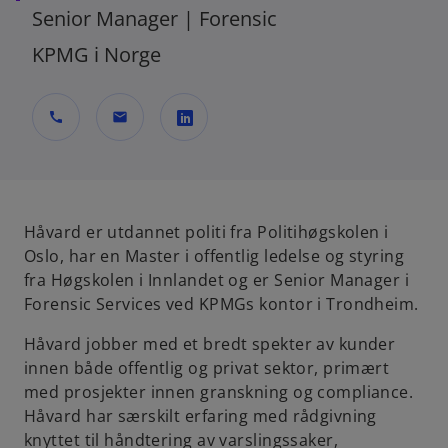
Senior Manager | Forensic
KPMG i Norge
call
mail
o
p
e
n
Håvard er utdannet politi fra Politihøgskolen i
s
Oslo, har en Master i offentlig ledelse og styring
i
fra Høgskolen i Innlandet og er Senior Manager i
n
Forensic Services ved KPMGs kontor i Trondheim.
a
Håvard jobber med et bredt spekter av kunder
n
innen både offentlig og privat sektor, primært
e
med prosjekter innen granskning og compliance.
w
Håvard har særskilt erfaring med rådgivning
t
knyttet til håndtering av varslingssaker,
a