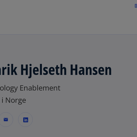
Skip to navigation
art
rik Hjelseth Hansen
ology Enablement
i Norge
mail
o