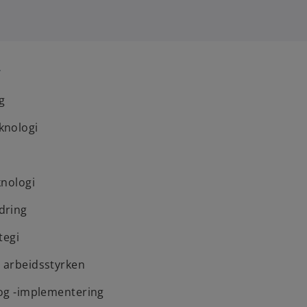
r
g
knologi
knologi
dring
tegi
v arbeidsstyrken
 og -implementering