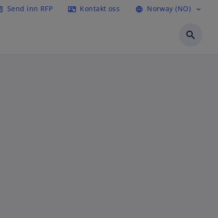
Send inn RFP
Kontakt oss
Norway (NO)
icle
contact_mail
language
expand_more
search