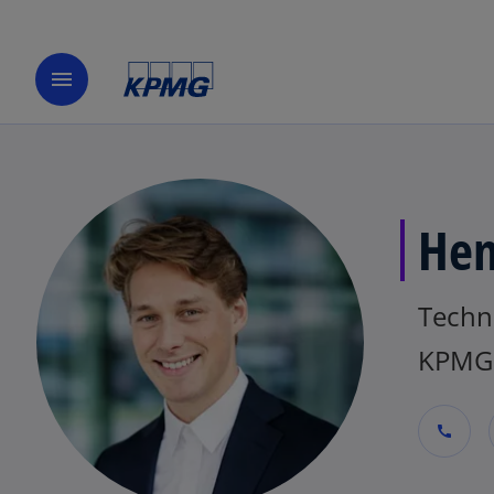
menu
Hen
Techn
KPMG 
call