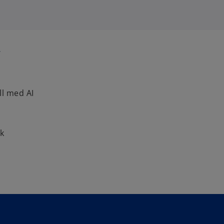
r
ll med AI
sk