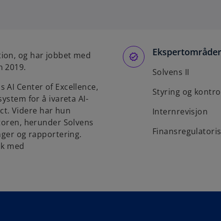
p
e
n
s
Ekspertområde
i
ion, og har jobbet med
n
n 2019.
Solvens II
a
 AI Center of Excellence,
n
Styring og kontro
ystem for å ivareta AI-
e
 Act. Videre har hun
w
Internrevisjon
ktoren, herunder Solvens
t
Finansregulatori
nger og rapportering.
a
tak med
b