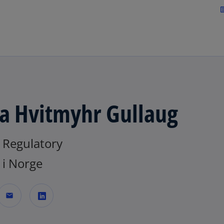
Skip to navigation
art
a Hvitmyhr Gullaug
 Regulatory
i Norge
mail
o