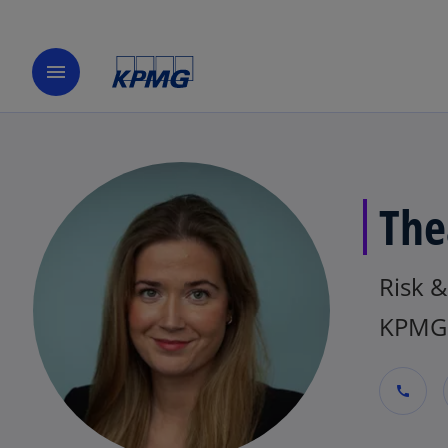
menu
The
Risk &
KPMG 
call