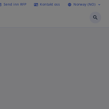
Send inn RFP
Kontakt oss
Norway (NO)
icle
contact_mail
language
expand_more
search