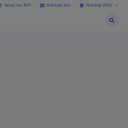
Send inn RFP
Kontakt oss
Norway (NO)
icle
contact_mail
language
expand_more
search