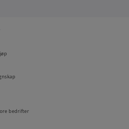
r
jøp
egnskap
re bedrifter