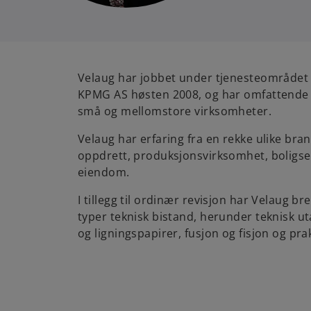
Velaug har jobbet under tjenesteområdet 
KPMG AS høsten 2008, og har omfattende e
små og mellomstore virksomheter.
Velaug har erfaring fra en rekke ulike bran
oppdrett, produksjonsvirksomhet, boligsel
eiendom.
I tillegg til ordinær revisjon har Velaug br
typer teknisk bistand, herunder teknisk u
og ligningspapirer, fusjon og fisjon og pra