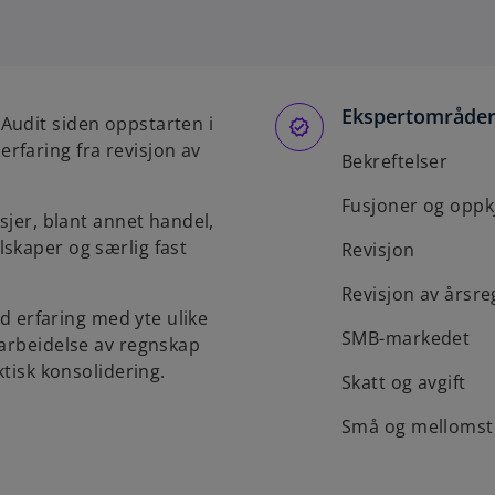
p
e
n
s
Ekspertområde
i
Audit siden oppstarten i
n
rfaring fra revisjon av
Bekreftelser
a
n
Fusjoner og oppk
sjer, blant annet handel,
e
skaper og særlig fast
w
Revisjon
t
Revisjon av årsr
a
ed erfaring med yte ulike
b
SMB-markedet
tarbeidelse av regnskap
ktisk konsolidering.
Skatt og avgift
Små og mellomsto