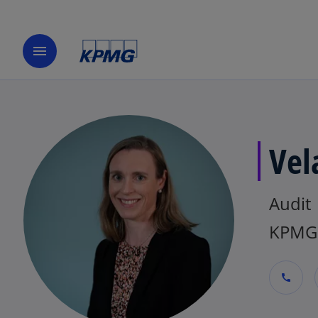
menu
Vel
Audit
KPMG 
call