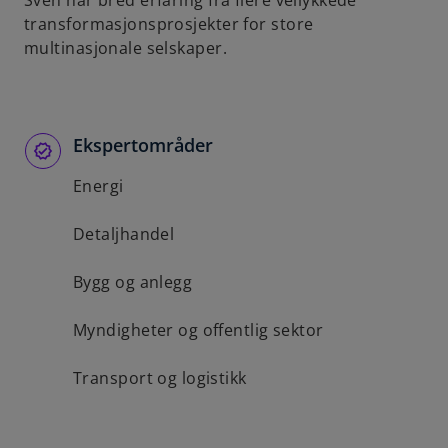
Sven har bred erfaring fra flere vellykkede
b
transformasjonsprosjekter for store
multinasjonale selskaper.
Ekspertområder
Energi
Detaljhandel
Bygg og anlegg
Myndigheter og offentlig sektor
Transport og logistikk