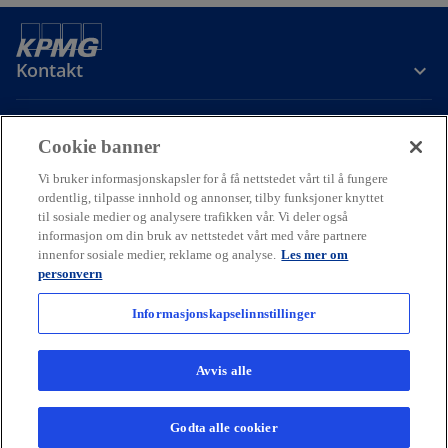
Kontakt
Om oss
Cookie banner
Vi bruker informasjonskapsler for å få nettstedet vårt til å fungere
Karriere
ordentlig, tilpasse innhold og annonser, tilby funksjoner knyttet
til sosiale medier og analysere trafikken vår. Vi deler også
informasjon om din bruk av nettstedet vårt med våre partnere
o
o
o
innenfor sosiale medier, reklame og analyse.
Les mer om
p
p
p
personvern
Cookie policy
Hjelp
Juridisk
Ordliste
e
Personvern
e
e
Tilgjengelighet
n
n
n
Informasjonskapselinnstillinger
© 2026 KPMG AS and KPMG Law Advokatfirma AS, Norwegian limited
s
s
s
liability companies and a member firm of the KPMG global
i
i
i
organization of independent member firms affiliated with KPMG
Avvis alle
International Limited, a private English company limited by
n
n
n
guarantee. All rights reserved.
a
a
a
For more detail about the structure of the KPMG global organization
Godta alle cookier
n
n
n
please visit
kpmg.com/governance.