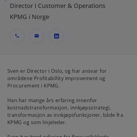
Director I Customer & Operations
KPMG i Norge
call
mail
o
p
e
n
Sven er Director i Oslo, og har ansvar for
s
områdene Profitabillity Improvement og
i
Procurement i KPMG.
n
a
Han har mange års erfaring innenfor
n
kostnadstransformasjon, innkjøpsstrategi,
e
transformasjon av innkjøpsfunksjoner, både fra
w
KPMG og som linjeleder.
t
a