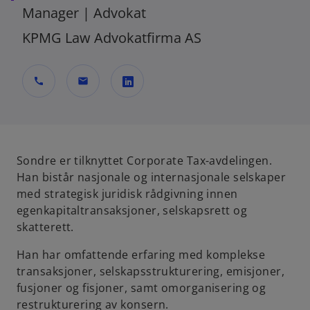
Manager | Advokat
KPMG Law Advokatfirma AS
call
mail
o
p
e
n
Sondre er tilknyttet Corporate Tax-avdelingen.
s
Han bistår nasjonale og internasjonale selskaper
i
med strategisk juridisk rådgivning innen
n
egenkapitaltransaksjoner, selskapsrett og
a
skatterett.
n
Han har omfattende erfaring med komplekse
e
transaksjoner, selskapsstrukturering, emisjoner,
w
fusjoner og fisjoner, samt omorganisering og
t
restrukturering av konsern.
a