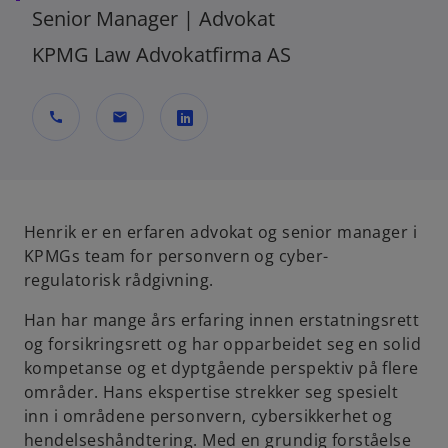
Senior Manager | Advokat
KPMG Law Advokatfirma AS
call
mail
o
p
e
n
Henrik er en erfaren advokat og senior manager i
s
KPMGs team for personvern og cyber-
i
regulatorisk rådgivning.
n
Han har mange års erfaring innen erstatningsrett
a
og forsikringsrett og har opparbeidet seg en solid
n
kompetanse og et dyptgående perspektiv på flere
e
områder. Hans ekspertise strekker seg spesielt
w
inn i områdene personvern, cybersikkerhet og
t
hendelseshåndtering. Med en grundig forståelse
a