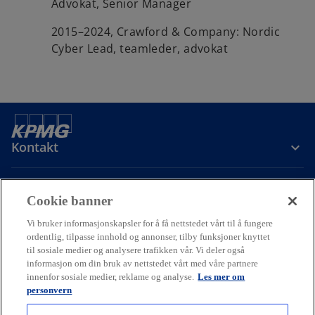
Advokat, Senior Manager
2015–2024, Crawford & Company: Nordic
Cyber Lead, teamleder, advokat
Kontakt
Om oss
Cookie banner
Vi bruker informasjonskapsler for å få nettstedet vårt til å fungere
Karriere
ordentlig, tilpasse innhold og annonser, tilby funksjoner knyttet
til sosiale medier og analysere trafikken vår. Vi deler også
informasjon om din bruk av nettstedet vårt med våre partnere
o
o
o
innenfor sosiale medier, reklame og analyse.
Les mer om
p
p
p
personvern
Cookie policy
Hjelp
Juridisk
Ordliste
e
Personvern
e
e
Tilgjengelighet