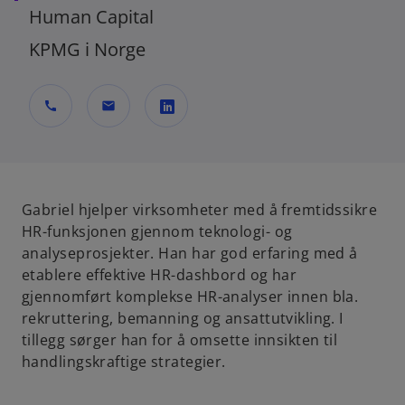
Human Capital
KPMG i Norge
call
mail
o
p
e
n
Gabriel hjelper virksomheter med å fremtidssikre
s
HR-funksjonen gjennom teknologi- og
i
analyseprosjekter. Han har god erfaring med å
n
etablere effektive HR-dashbord og har
a
gjennomført komplekse HR-analyser innen bla.
n
rekruttering, bemanning og ansattutvikling.
I
e
tillegg sørger han for å omsette innsikten til
w
handlingskraftige strategier.
t
a