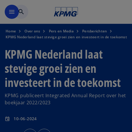
Naar hoofdinhoud gaan
menu
search
Home
Over ons
Pers en Media
Persberichten
KPMG Nederland laat stevige groei zien en investeert in de toekomst
KPMG Nederland laat
stevige groei zien en
investeert in de toekomst
KPMG publiceert Integrated Annual Report over het
boekjaar 2022/2023
10-06-2024
event
o
o