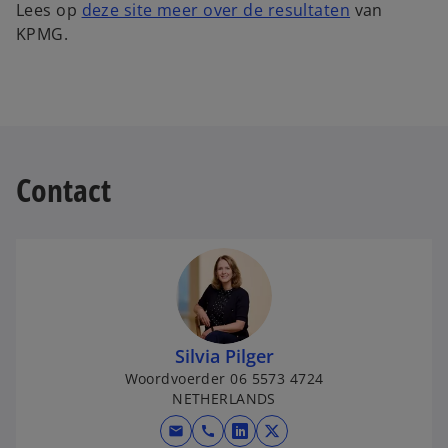
o
Lees op
deze site meer over de resultaten
van
p
KPMG.
e
n
s
i
n
a
Contact
n
e
w
t
a
b
Silvia Pilger
Woordvoerder 06 5573 4724
NETHERLANDS
mail
call
o
o