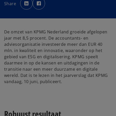
p
p
Share
e
e
n
n
s
s
i
i
n
n
a
a
n
n
e
e
w
w
De omzet van KPMG Nederland groeide afgelopen
t
t
a
a
jaar met 8,5 procent. De accountants- en
b
b
adviesorganisatie investeerde meer dan EUR 40
mln. in kwaliteit en innovatie, waaronder op het
gebied van ESG en digitalisering. KPMG speelt
daarmee in op de kansen en uitdagingen in de
transitie naar een meer duurzame en digitale
wereld. Dat is te lezen in het jaarverslag dat KPMG
vandaag, 10 juni, publiceert.
Robuust resultaat