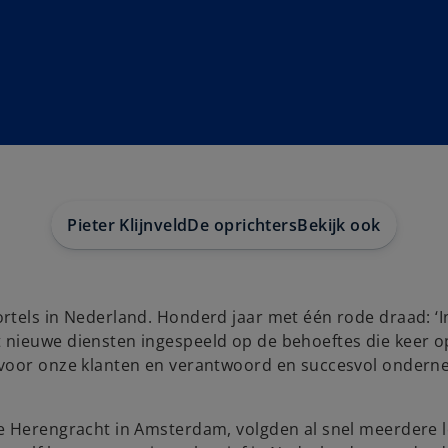
Pieter Klijnveld
De oprichters
Bekijk ook
rtels in Nederland. Honderd jaar met één rode draad: ‘I
 nieuwe diensten ingespeeld op de behoeftes die keer o
n voor onze klanten en verantwoord en succesvol onder
e Herengracht in Amsterdam, volgden al snel meerdere l