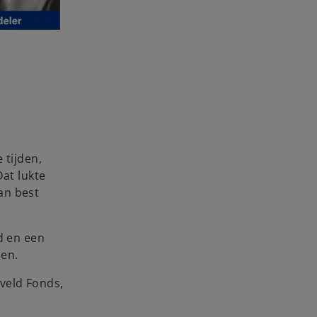
tijden,
Dat lukte
an best
d en een
men.
veld Fonds,