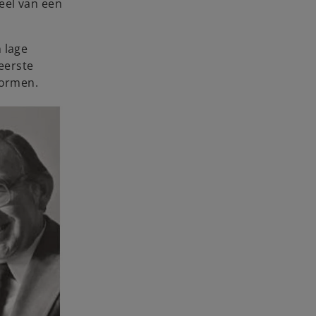
eel van een
 lage
 eerste
vormen.