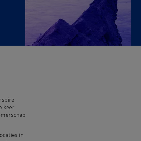
nspire
p keer
nemerschap
ocaties in