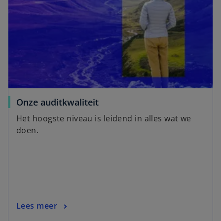
o
Onze auditkwaliteit
p
Het hoogste niveau is leidend in alles wat we
e
doen.
n
s
i
n
a
n
o
Lees meer
e
p
w