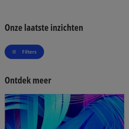
Onze laatste inzichten
Filters
tune
Ontdek meer