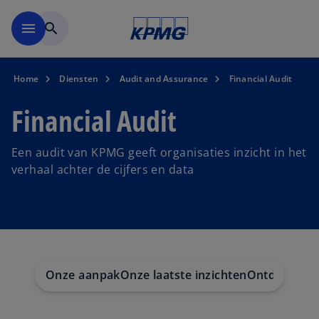
Naar hoofdinhoud gaan
menu
search
Home
Diensten
Audit and Assurance
Financial Audit
Financial Audit
Een audit van KPMG geeft organisaties inzicht in het
verhaal achter de cijfers en data
Onze aanpak
Onze laatste inzichten
Ontdek mee