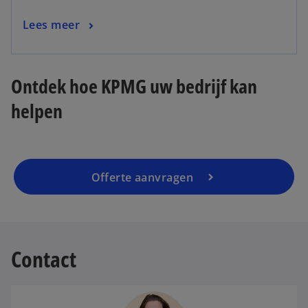
n
o
Lees meer
e
p
w
e
t
n
a
Ontdek hoe KPMG uw bedrijf kan
s
b
helpen
i
n
a
n
e
Offerte aanvragen
w
t
a
b
Contact